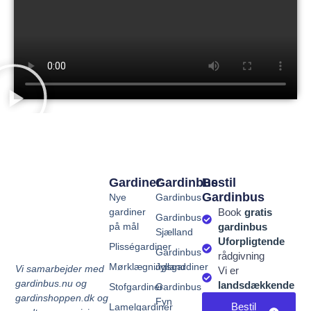
Gardiner
Gardinbus
Bestil
Gardinbus
Nye
Gardinbus
gardiner
Book
gratis
Gardinbus
på mål
gardinbus
Sjælland
Uforpligtende
Plisségardiner
Gardinbus
rådgivning
Mørklægningsgardiner
Jylland
Vi samarbejder med
Vi er
gardinbus.nu og
landsdækkende
Stofgardiner
Gardinbus
gardinshoppen.dk og
Fyn
Bestil
Lamelgardiner