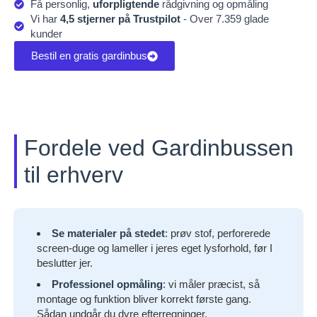
Få personlig,
uforpligtende
rådgivning og opmåling
Vi har
4,5 stjerner på Trustpilot
- Over 7.359 glade
kunder
Bestil en gratis gardinbus
Fordele ved Gardinbussen
til erhverv
Se materialer på stedet
: prøv stof, perforerede
screen-duge og lameller i jeres eget lysforhold, før I
beslutter jer.
Professionel opmåling
: vi måler præcist, så
montage og funktion bliver korrekt første gang.
Sådan undgår du dyre efterregninger.