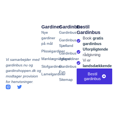
Gardiner
Gardinbus
Bestil
Gardinbus
Nye
Gardinbus
gardiner
Book
gratis
Gardinbus
på mål
gardinbus
Sjælland
Uforpligtende
Plisségardiner
Gardinbus
rådgivning
Mørklægningsgardiner
Jylland
Vi samarbejder med
Vi er
gardinbus.nu og
landsdækkende
Stofgardiner
Gardinbus
gardinshoppen.dk og
Fyn
Bestil
Lamelgardiner
modtager provision
gardinbus
Sitemap
for henvisninger.