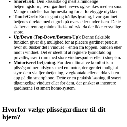
Snoretræk
: Den klassiske og mest almindelige
betjeningsform, hvor gardinet hæves og sænkes med en snor.
Mange modeller har børnesikring for at forebygge ulykker.
Touch/Greb
: En elegant og trådløs løsning, hvor gardinet
betjenes direkte med et greb på over- eller underlisten. Dette
skaber et rent og minimalistisk udtryk, da der ikke er synlige
snore.
Up/Down (Top-Down/Bottom-Up)
: Denne fleksible
funktion giver dig mulighed for at placere gardinet præcist,
hvor du ønsker det i vinduet – enten fra toppen, bunden eller
midt i vinduet. Det er ideelt til at regulere lysindfald og
privatliv, især i rum med store vinduespartier eller i stueplan.
Motoriseret betjening
: For den ultimative komfort kan
plisségardiner udstyres med en motor, der gør det muligt at
styre dem via fjernbetjening, vægkontakt eller endda via en
app på din smartphone. Dette er en praktisk løsning til svært
tilgængelige vinduer eller for dem, der ønsker at integrere
gardinerne i et smart home-system.
Hvorfor vælge plisségardiner til dit
hjem?