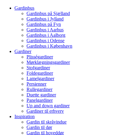
Gardinbus
Gardinbus på Sjælland
Gardinbus i Jylland
Gardinbus på Fyn
Gardinbus i Aarhus
Gardinbus i Aalborg
Gardinbus i Odense
Gardinbus i København
Gardiner
Plisségardiner
Mørklægningsgardiner
Stofgardiner
Foldegardiner
Lamelgardiner
Persienner
Rullegardiner
Duette gardiner
Panelgardiner
Up and down gardiner
Gardiner til erhverv
Inspiration
Gardin til skråvindue
Gardin til dør
Gardin til hoveddør