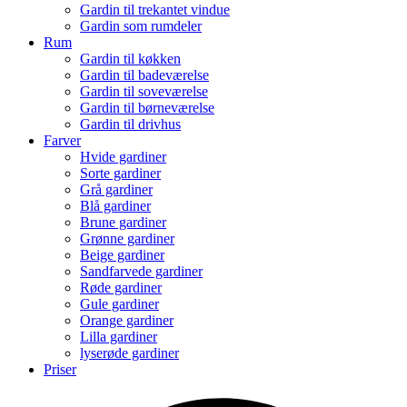
Gardin til trekantet vindue
Gardin som rumdeler
Rum
Gardin til køkken
Gardin til badeværelse
Gardin til soveværelse
Gardin til børneværelse
Gardin til drivhus
Farver
Hvide gardiner
Sorte gardiner
Grå gardiner
Blå gardiner
Brune gardiner
Grønne gardiner
Beige gardiner
Sandfarvede gardiner
Røde gardiner
Gule gardiner
Orange gardiner
Lilla gardiner
lyserøde gardiner
Priser