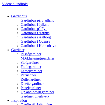
Videre til indhold
Gardinbus
Gardinbus på Sjælland
Gardinbus i Jylland
Gardinbus på Fyn
Gardinbus i Aarhus
Gardinbus i Aalborg
Gardinbus i Odense
Gardinbus i København
Gardiner
Plisségardiner
Mørklægningsgardiner
Stofgardiner
Foldegardiner
Lamelgardiner
Persienner
Rullegardiner
Duette gardiner
Panelgardiner
Up and down gardiner
Gardiner til erhverv
Inspiration
Gardin til skråvindue