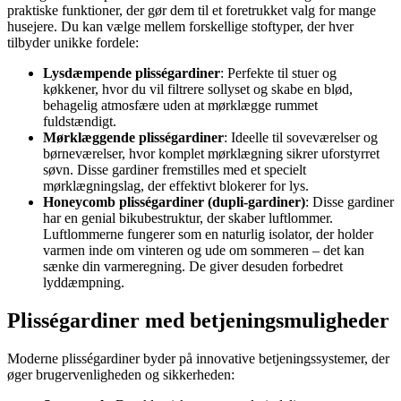
praktiske funktioner, der gør dem til et foretrukket valg for mange
husejere. Du kan vælge mellem forskellige stoftyper, der hver
tilbyder unikke fordele:
Lysdæmpende plisségardiner
: Perfekte til stuer og
køkkener, hvor du vil filtrere sollyset og skabe en blød,
behagelig atmosfære uden at mørklægge rummet
fuldstændigt.
Mørklæggende plisségardiner
: Ideelle til soveværelser og
børneværelser, hvor komplet mørklægning sikrer uforstyrret
søvn. Disse gardiner fremstilles med et specielt
mørklægningslag, der effektivt blokerer for lys.
Honeycomb plisségardiner (dupli-gardiner)
: Disse gardiner
har en genial bikubestruktur, der skaber luftlommer.
Luftlommerne fungerer som en naturlig isolator, der holder
varmen inde om vinteren og ude om sommeren – det kan
sænke din varmeregning. De giver desuden forbedret
lyddæmpning.
Plisségardiner med betjeningsmuligheder
Moderne plisségardiner byder på innovative betjeningssystemer, der
øger brugervenligheden og sikkerheden: