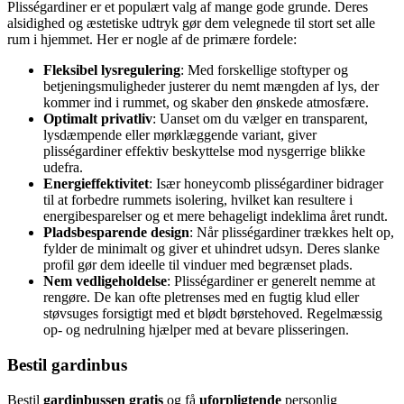
Plisségardiner er et populært valg af mange gode grunde. Deres
alsidighed og æstetiske udtryk gør dem velegnede til stort set alle
rum i hjemmet. Her er nogle af de primære fordele:
Fleksibel lysregulering
: Med forskellige stoftyper og
betjeningsmuligheder justerer du nemt mængden af lys, der
kommer ind i rummet, og skaber den ønskede atmosfære.
Optimalt privatliv
: Uanset om du vælger en transparent,
lysdæmpende eller mørklæggende variant, giver
plisségardiner effektiv beskyttelse mod nysgerrige blikke
udefra.
Energieffektivitet
: Især honeycomb plisségardiner bidrager
til at forbedre rummets isolering, hvilket kan resultere i
energibesparelser og et mere behageligt indeklima året rundt.
Pladsbesparende design
: Når plisségardiner trækkes helt op,
fylder de minimalt og giver et uhindret udsyn. Deres slanke
profil gør dem ideelle til vinduer med begrænset plads.
Nem vedligeholdelse
: Plisségardiner er generelt nemme at
rengøre. De kan ofte pletrenses med en fugtig klud eller
støvsuges forsigtigt med et blødt børstehoved. Regelmæssig
op- og nedrulning hjælper med at bevare plisseringen.
Bestil gardinbus
Bestil
gardinbussen gratis
og få
uforpligtende
personlig