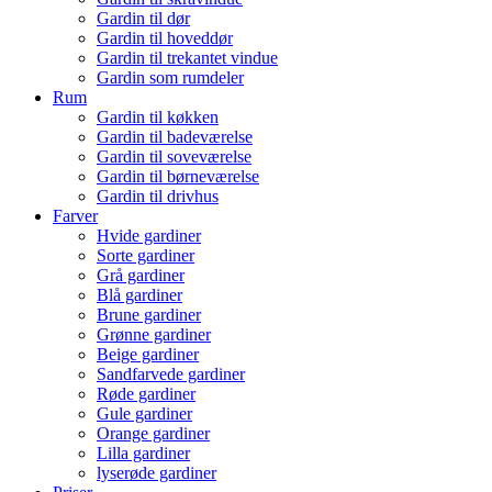
Gardin til dør
Gardin til hoveddør
Gardin til trekantet vindue
Gardin som rumdeler
Rum
Gardin til køkken
Gardin til badeværelse
Gardin til soveværelse
Gardin til børneværelse
Gardin til drivhus
Farver
Hvide gardiner
Sorte gardiner
Grå gardiner
Blå gardiner
Brune gardiner
Grønne gardiner
Beige gardiner
Sandfarvede gardiner
Røde gardiner
Gule gardiner
Orange gardiner
Lilla gardiner
lyserøde gardiner