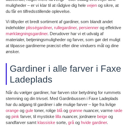
muligheder – er vi klar til at rådgive dig hele
vejen
og sikre, at
du får en tilfredsstillende oplevelse.
Vi tilbyder et bredt sortiment af gardiner, som blandt andet
indeholder
plisségardiner
,
rullegardiner
,
persienner
og effektive
mørklægningsgardiner
. Derudover har vi et udvalg af
materialer, betjeningsmuligheder og farver, som gør det muligt
at tilpasse gardinerne præcist efter dine vinduers mål og dine
ønsker.
Gardiner i alle farver i Faxe
Ladeplads
Når du vælger gardiner, har farven stor betydning for rummets
stemning og din trivsel. Med Gardinbussen i Faxe Ladeplads
har du adgang til gardiner i alle mulige farver – lige fra livlige
orange
og
gule
toner, rolige
blå
og
grønne
nuancer, varme
røde
og
pink
farver, til mystiske
lilla
nuancer, jordnære
beige
og
sandfarver samt
klassiske
sorte,
grå
og
hvide gardiner
.