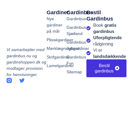
Gardiner
Gardinbus
Bestil
Gardinbus
Nye
Gardinbus
gardiner
Book
gratis
Gardinbus
på mål
gardinbus
Sjælland
Uforpligtende
Plisségardiner
Gardinbus
rådgivning
Mørklægningsgardiner
Jylland
Vi samarbejder med
Vi er
gardinbus.nu og
landsdækkende
Stofgardiner
Gardinbus
gardinshoppen.dk og
Fyn
Bestil
Lamelgardiner
modtager provision
gardinbus
Sitemap
for henvisninger.