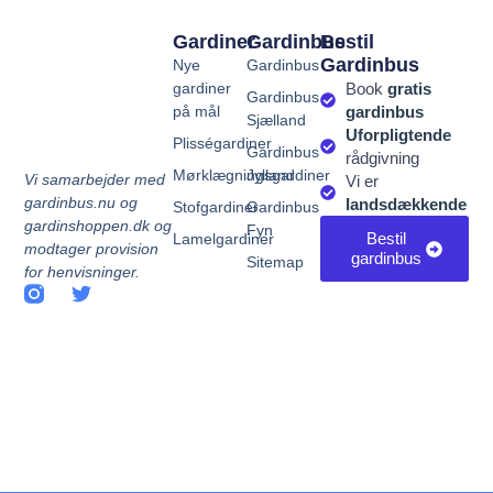
Gardiner
Gardinbus
Bestil
Gardinbus
Nye
Gardinbus
gardiner
Book
gratis
Gardinbus
på mål
gardinbus
Sjælland
Uforpligtende
Plisségardiner
Gardinbus
rådgivning
Mørklægningsgardiner
Jylland
Vi samarbejder med
Vi er
gardinbus.nu og
landsdækkende
Stofgardiner
Gardinbus
gardinshoppen.dk og
Fyn
Bestil
Lamelgardiner
modtager provision
gardinbus
Sitemap
for henvisninger.