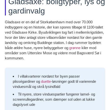
Gladsaxe: boligtyper, lys og
gardinvalg
Gladsaxe er en del af Storkøbenhavn med over 70.000
indbyggere og en historie, der kan spores tilbage til 1100-tallet
ved Gladsaxe Kirke. Byudviklingen tog fart i mellemkrigstiden,
hvor der blev anlagt store villaområder nordøst for den gamle
landsby og omkring Buddinge station. I dag rummer bydelen
både ældre huse, nyere bebyggelser og
grønne
kiler mod
områder som Utterslev Mose og videre mod Bagsværd Sø i
kommunen.
I villakvarterer nordøst for byen passer
plisségardiner og
duette
-løsninger godt til varierende
vinduesmål og skrå lysindfald
Til nyere, store vinduespartier fungerer lamel- og
screenrullegardiner, som dæmper sol uden at lukke
dagslyset ude