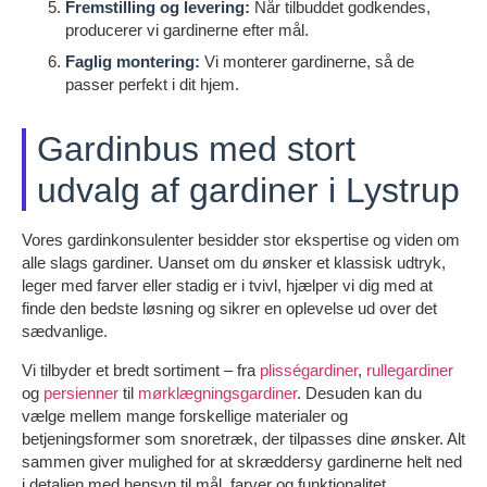
Fremstilling og levering:
Når tilbuddet godkendes,
producerer vi gardinerne efter mål.
Faglig montering:
Vi monterer gardinerne, så de
passer perfekt i dit hjem.
Gardinbus med stort
udvalg af gardiner i Lystrup
Vores gardinkonsulenter besidder stor ekspertise og viden om
alle slags gardiner. Uanset om du ønsker et klassisk udtryk,
leger med farver eller stadig er i tvivl, hjælper vi dig med at
finde den bedste løsning og sikrer en oplevelse ud over det
sædvanlige.
Vi tilbyder et bredt sortiment – fra
plisségardiner
,
rullegardiner
og
persienner
til
mørklægningsgardiner
. Desuden kan du
vælge mellem mange forskellige materialer og
betjeningsformer som snoretræk, der tilpasses dine ønsker. Alt
sammen giver mulighed for at skræddersy gardinerne helt ned
i detaljen med hensyn til mål, farver og funktionalitet.