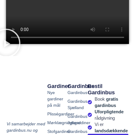
Gardiner
Gardinbus
Bestil
Gardinbus
Nye
Gardinbus
gardiner
Book
gratis
Gardinbus
på mål
gardinbus
Sjælland
Uforpligtende
Plisségardiner
Gardinbus
rådgivning
Mørklægningsgardiner
Jylland
Vi samarbejder med
Vi er
gardinbus.nu og
landsdækkende
Stofgardiner
Gardinbus