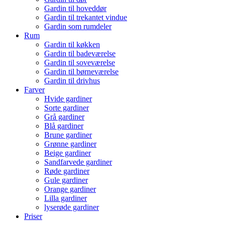
Gardin til hoveddør
Gardin til trekantet vindue
Gardin som rumdeler
Rum
Gardin til køkken
Gardin til badeværelse
Gardin til soveværelse
Gardin til børneværelse
Gardin til drivhus
Farver
Hvide gardiner
Sorte gardiner
Grå gardiner
Blå gardiner
Brune gardiner
Grønne gardiner
Beige gardiner
Sandfarvede gardiner
Røde gardiner
Gule gardiner
Orange gardiner
Lilla gardiner
lyserøde gardiner
Priser