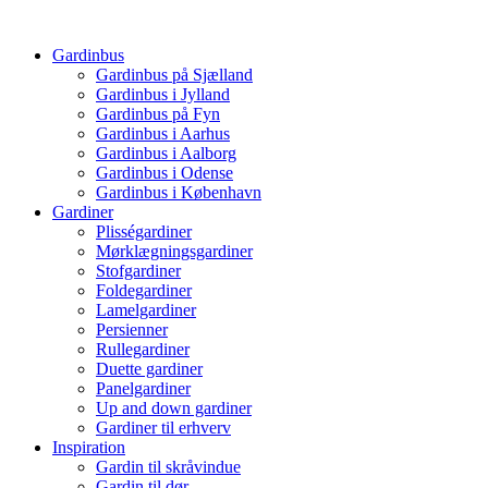
Videre
til
Gardinbus
indhold
Gardinbus på Sjælland
Gardinbus i Jylland
Gardinbus på Fyn
Gardinbus i Aarhus
Gardinbus i Aalborg
Gardinbus i Odense
Gardinbus i København
Gardiner
Plisségardiner
Mørklægningsgardiner
Stofgardiner
Foldegardiner
Lamelgardiner
Persienner
Rullegardiner
Duette gardiner
Panelgardiner
Up and down gardiner
Gardiner til erhverv
Inspiration
Gardin til skråvindue
Gardin til dør