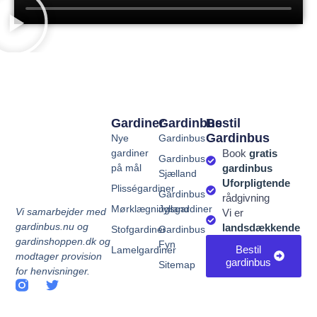
Gardiner
Gardinbus
Bestil
Gardinbus
Nye
Gardinbus
gardiner
Book
gratis
Gardinbus
på mål
gardinbus
Sjælland
Uforpligtende
Plisségardiner
Gardinbus
rådgivning
Mørklægningsgardiner
Jylland
Vi samarbejder med
Vi er
gardinbus.nu og
landsdækkende
Stofgardiner
Gardinbus
gardinshoppen.dk og
Fyn
Bestil
Lamelgardiner
modtager provision
gardinbus
Sitemap
for henvisninger.