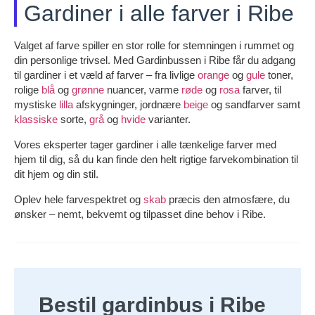
Gardiner i alle farver i Ribe
Valget af farve spiller en stor rolle for stemningen i rummet og
din personlige trivsel. Med Gardinbussen i Ribe får du adgang
til gardiner i et væld af farver – fra livlige
orange
og
gule
toner,
rolige
blå
og
grønne
nuancer, varme
røde
og
rosa
farver, til
mystiske
lilla
afskygninger, jordnære
beige
og sandfarver samt
klassiske
sorte,
grå
og
hvide
varianter.
Vores eksperter tager gardiner i alle tænkelige farver med
hjem til dig, så du kan finde den helt rigtige farvekombination til
dit hjem og din stil.
Oplev hele farvespektret og
skab
præcis den atmosfære, du
ønsker – nemt, bekvemt og tilpasset dine behov i Ribe.
Bestil gardinbus i Ribe