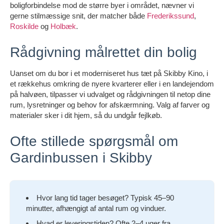
boligforbindelse mod de større byer i området, nævner vi
gerne stilmæssige snit, der matcher både
Frederikssund
,
Roskilde
og
Holbæk
.
Rådgivning målrettet din bolig
Uanset om du bor i et moderniseret hus tæt på Skibby Kino, i
et rækkehus omkring de nyere kvarterer eller i en landejendom
på halvøen, tilpasser vi udvalget og rådgivningen til netop dine
rum, lysretninger og behov for afskærmning. Valg af farver og
materialer sker i dit hjem, så du undgår fejlkøb.
Ofte stillede spørgsmål om
Gardinbussen i Skibby
Hvor lang tid tager besøget? Typisk 45–90
minutter, afhængigt af antal rum og vinduer.
Hvad er leveringstiden? Ofte 2–4 uger fra