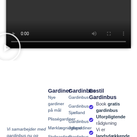
Gardiner
Gardinbus
Bestil
Gardinbus
Nye
Gardinbus
gardiner
Book
gratis
Gardinbus
på mål
gardinbus
Sjælland
Uforpligtende
Plisségardiner
Gardinbus
rådgivning
Mørklægningsgardiner
Jylland
Vi samarbejder med
Vi er
gardinbus.nu og
landsdækkende
Stofgardiner
Gardinbus