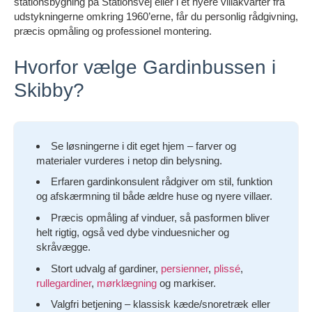
stationsbygning på Stationsvej eller i et nyere villakvarter fra
udstykningerne omkring 1960’erne, får du personlig rådgivning,
præcis opmåling og professionel montering.
Hvorfor vælge Gardinbussen i
Skibby?
Se løsningerne i dit eget hjem – farver og
materialer vurderes i netop din belysning.
Erfaren gardinkonsulent rådgiver om stil, funktion
og afskærmning til både ældre huse og nyere villaer.
Præcis opmåling af vinduer, så pasformen bliver
helt rigtig, også ved dybe vinduesnicher og
skråvægge.
Stort udvalg af gardiner,
persienner
,
plissé
,
rullegardiner
,
mørklægning
og markiser.
Valgfri betjening – klassisk kæde/snoretræk eller