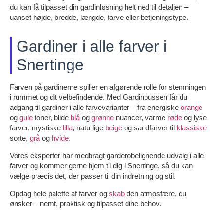
du kan få tilpasset din gardinløsning helt ned til detaljen –
uanset højde, bredde, længde, farve eller betjeningstype.
Gardiner i alle farver i
Snertinge
Farven på gardinerne spiller en afgørende rolle for stemningen
i rummet og dit velbefindende. Med Gardinbussen får du
adgang til gardiner i alle farvevarianter – fra energiske
orange
og
gule
toner, blide
blå
og
grønne
nuancer, varme
røde
og lyse
farver, mystiske
lilla
, naturlige
beige
og sandfarver til
klassiske
sorte,
grå
og
hvide
.
Vores eksperter har medbragt garderobelignende udvalg i alle
farver og kommer gerne hjem til dig i Snertinge, så du kan
vælge præcis det, der passer til din indretning og stil.
Opdag hele palette af farver og
skab
den atmosfære, du
ønsker – nemt, praktisk og tilpasset dine behov.