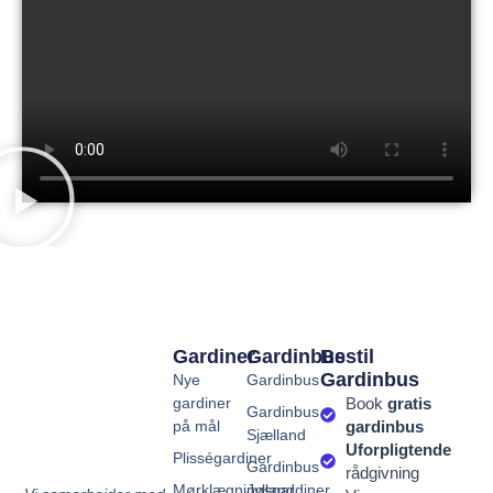
Gardiner
Gardinbus
Bestil
Gardinbus
Nye
Gardinbus
gardiner
Book
gratis
Gardinbus
på mål
gardinbus
Sjælland
Uforpligtende
Plisségardiner
Gardinbus
rådgivning
Mørklægningsgardiner
Jylland