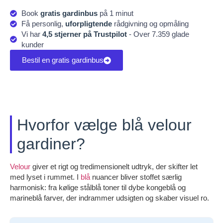
Book
gratis gardinbus
på 1 minut
Få personlig,
uforpligtende
rådgivning og opmåling
Vi har
4,5 stjerner på Trustpilot
- Over 7.359 glade
kunder
Bestil en gratis gardinbus
Hvorfor vælge blå velour
gardiner?
Velour
giver et rigt og tredimensionelt udtryk, der skifter let
med lyset i rummet. I
blå
nuancer bliver stoffet særlig
harmonisk: fra kølige stålblå toner til dybe kongeblå og
marineblå farver, der indrammer udsigten og skaber visuel ro.