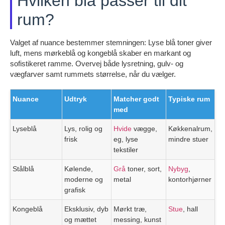
Hvilken blå passer til dit
rum?
Valget af nuance bestemmer stemningen: Lyse blå toner giver
luft, mens mørkeblå og kongeblå skaber en markant og
sofistikeret ramme. Overvej både lysretning, gulv- og
vægfarver samt rummets størrelse, når du vælger.
Nuance
Udtryk
Matcher godt
Typiske rum
med
Lyseblå
Lys, rolig og
Hvide
vægge,
Køkkenalrum,
frisk
eg, lyse
mindre stuer
tekstiler
Stålblå
Kølende,
Grå
toner, sort,
Nybyg
,
moderne og
metal
kontorhjørner
grafisk
Kongeblå
Eksklusiv, dyb
Mørkt træ,
Stue
, hall
og mættet
messing, kunst