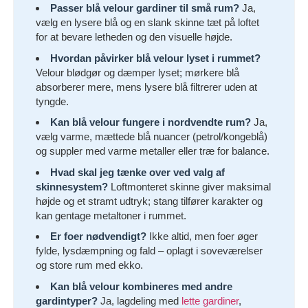
Passer blå velour gardiner til små rum?
Ja,
vælg en lysere blå og en slank skinne tæt på loftet
for at bevare letheden og den visuelle højde.
Hvordan påvirker blå velour lyset i rummet?
Velour blødgør og dæmper lyset; mørkere blå
absorberer mere, mens lysere blå filtrerer uden at
tyngde.
Kan blå velour fungere i nordvendte rum?
Ja,
vælg varme, mættede blå nuancer (petrol/kongeblå)
og suppler med varme metaller eller træ for balance.
Hvad skal jeg tænke over ved valg af
skinnesystem?
Loftmonteret skinne giver maksimal
højde og et stramt udtryk; stang tilfører karakter og
kan gentage metaltoner i rummet.
Er foer nødvendigt?
Ikke altid, men foer øger
fylde, lysdæmpning og fald – oplagt i soveværelser
og store rum med ekko.
Kan blå velour kombineres med andre
gardintyper?
Ja, lagdeling med
lette gardiner
,