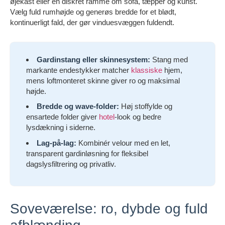
øjekast eller en diskret ramme om sofa, tæpper og kunst.
Vælg fuld rumhøjde og generøs bredde for et blødt,
kontinuerligt fald, der gør vinduesvæggen fuldendt.
Gardinstang eller skinnesystem:
Stang med
markante endestykker matcher
klassiske
hjem,
mens loftmonteret skinne giver ro og maksimal
højde.
Bredde og wave-folder:
Høj stoffylde og
ensartede folder giver
hotel
-look og bedre
lysdækning i siderne.
Lag-på-lag:
Kombinér velour med en let,
transparent gardinløsning for fleksibel
dagslysfiltrering og privatliv.
Soveværelse: ro, dybde og fuld