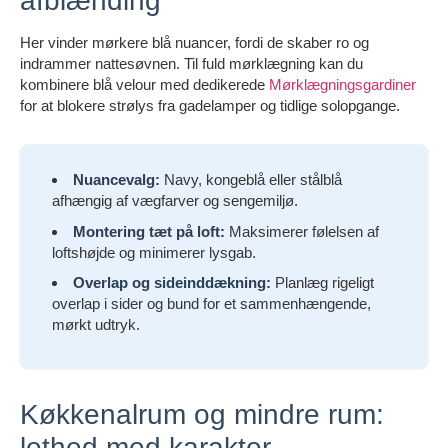
afblænding
Her vinder mørkere blå nuancer, fordi de skaber ro og
indrammer nattesøvnen. Til fuld mørklægning kan du
kombinere blå velour med dedikerede
Mørklægningsgardiner
for at blokere strølys fra gadelamper og tidlige solopgange.
Nuancevalg:
Navy, kongeblå eller stålblå
afhængig af vægfarver og sengemiljø.
Montering tæt på loft:
Maksimerer følelsen af
loftshøjde og minimerer lysgab.
Overlap og sideinddækning:
Planlæg rigeligt
overlap i sider og bund for et sammenhængende,
mørkt udtryk.
Køkkenalrum og mindre rum:
lethed med karakter