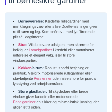
til børnesikre gardiner
Børneværelse:
Kædefrie rullegardiner med
mørklægningsvæv eller sikre Duette-løsninger giver
ro til søvn og leg. Kombinér evt. med lysfiltrerende
plissé i dagtimerne.
Stue
:
Vil du bevare udsigten, men skærme for
indkig, er
Lamelgardiner
i kædefri eller motoriseret
udførelse et elegant valg, især til store
vinduespartier.
Køkken
/alrum:
Robust, snorfri betjening er
praktisk. Vælg fx motoriserede rullegardiner eller
stavbetjente
Persienner
uden løse snore for præcis
lysstyring ved arbejdsområder.
Store glasflader:
Til skydedøre eller brede
vinduer giver kædefri eller motoriserede
Panelgardiner
en sikker og minimalistisk løsning, der
glider let til siden.