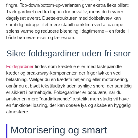
fingre. Top-down/bottom-up-varianten giver ekstra fleksibilitet:
Træk gardinet ned fra toppen for privatliv, mens du bevarer
dagslyset øverst. Duette-strukturen med dobbeltvæv kan
samtidig bidrage til et mere stabilt rumklima ved at dæmpe
solens varme og reducere blænding i dagtimerne – en fordel i
både børneværelser og fællesrum.
Sikre foldegardiner uden fri snor
Foldegardiner
findes som kædefrie eller med fastspændte
kæder og breakaway-komponenter, der frigør løkken ved
belastning. Vælger du en kædefri betjening eller motorisering,
opnår du et blødt tekstiludtryk uden synlige snore, der samtidig
er sikkert i børnehøjde. Foldegardiner er populære, når du
ønsker en mere “gardinlignende” æstetik, men stadig vil have
en funktionel løsning, der kan dosere lys og skabe en hyggelig
atmosfære.
Motorisering og smart