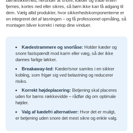
børnesikkerhed, herunder at snore, kæder og tråde enten
fjernes, kortes ned eller sikres, så børn ikke kan få adgang til
dem. Vælg altid produkter, hvor sikkerhedskomponenterne er
en integreret del af løsningen – og få professionel opmåling, så
montagen bliver korrekt i netop dine vinduer.
Kædestrammere og snorlåse:
Holder kæder og
snore fastspændt mod karm eller væg, så der ikke
dannes farlige løkker.
Breakaway-led:
Kæder/snor samles i en sikker
kobling, som frigør sig ved belastning og reducerer
risiko.
Korrekt højdeplacering:
Betjening skal placeres
uden for børns rækkevidde – rådfør dig om optimale
højder.
Valg af kædefri alternativer:
Hvor det er muligt,
er betjening uden snore det mest sikre og enkle valg.