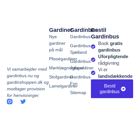
Gardiner
Gardinbus
Bestil
Gardinbus
Nye
Gardinbus
gardiner
Book
gratis
Gardinbus
på mål
gardinbus
Sjælland
Uforpligtende
Plisségardiner
Gardinbus
rådgivning
Mørklægningsgardiner
Jylland
Vi samarbejder med
Vi er
gardinbus.nu og
landsdækkende
Stofgardiner
Gardinbus
gardinshoppen.dk og
Fyn
Bestil
Lamelgardiner
modtager provision
gardinbus
Sitemap
for henvisninger.