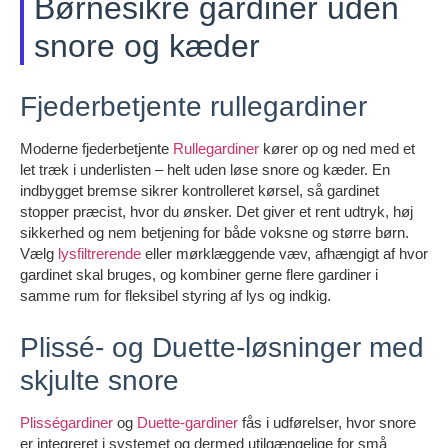
Børnesikre gardiner uden
snore og kæder
Fjederbetjente rullegardiner
Moderne fjederbetjente
Rullegardiner
kører op og ned med et
let træk i underlisten – helt uden løse snore og kæder. En
indbygget bremse sikrer kontrolleret kørsel, så gardinet
stopper præcist, hvor du ønsker. Det giver et rent udtryk, høj
sikkerhed og nem betjening for både voksne og større børn.
Vælg
lysfiltrerende
eller mørklæggende væv, afhængigt af hvor
gardinet skal bruges, og kombiner gerne flere gardiner i
samme rum for fleksibel styring af lys og indkig.
Plissé- og Duette-løsninger med
skjulte snore
Plisségardiner
og
Duette-gardiner
fås i udførelser, hvor snore
er integreret i systemet og dermed utilgængelige for små