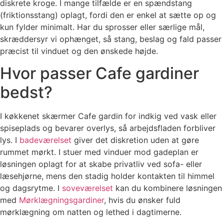
diskrete kroge. I mange tilfælde er en spændstang
(friktionsstang) oplagt, fordi den er enkel at sætte op og
kun fylder minimalt. Har du sprosser eller særlige mål,
skræddersyr vi ophænget, så stang, beslag og fald passer
præcist til vinduet og den ønskede højde.
Hvor passer Cafe gardiner
bedst?
I køkkenet skærmer Cafe gardin for indkig ved vask eller
spiseplads og bevarer overlys, så arbejdsfladen forbliver
lys. I
badeværelset
giver det diskretion uden at gøre
rummet mørkt. I stuer med vinduer mod gadeplan er
løsningen oplagt for at skabe privatliv ved sofa- eller
læsehjørne, mens den stadig holder kontakten til himmel
og dagsrytme. I
soveværelset
kan du kombinere løsningen
med
Mørklægningsgardiner
, hvis du ønsker fuld
mørklægning om natten og lethed i dagtimerne.