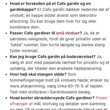
Hvad er forskellen på et Cafe gardin og en
gardinkappe?
Et Cafe gardin dækker nederste del af
vinduet; en kappe sidder øverst som dekorativ
afslutning. Du kan bruge dem hver for sig eller
kombinere dem.
Passer Cafe gardiner til
små vinduer
?
Ja, de er
særdeles velegnede, fordi de giver privatliv uden at
“lukke” rummet. Den korte længde og slanke stang
fylder minimalt.
Kan jeg bruge Cafe gardin på badeværelset?
Ja,
vælg et stof med passende tæthed for privatliv og et
ophæng, der tillader den ønskede højdeplacering.
Hvor højt skal stangen sidde?
Som
tommelfingerregel midt på vinduets højde; ønsker du
mere afskærmning, vælg cirka 60–70 % af højden.
Test med stofprøve i Gardinbussens besøg.
Hvad koster skræddersyede Cafe gardiner?
Prisen
afhænger af
mål, stofvalg og detaljer som kantning
og læg. Få et præcist og uforpligtende tilbud ved et