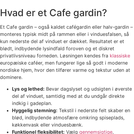
Hvad er et Cafe gardin?
Et Cafe gardin – også kaldet cafégardin eller halv-gardin –
monteres typisk midt på rammen eller i vinduesfalsen, så
kun nederste del af vinduet er dækket. Resultatet er et
blødt, indbydende lysindfald foroven og et diskret
privatlivsniveau forneden. Løsningen kendes fra
klassiske
europæiske caféer, men fungerer lige så godt i moderne
nordiske hjem, hvor den tilfører varme og tekstur uden at
dominere.
Lys og lethed:
Bevar dagslyset og udsigten i øverste
del af vinduet, samtidig med at du undgår direkte
indkig i gadeplan.
Hyggelig stemning:
Tekstil i nederste felt skaber en
blød, indbydende atmosfære omkring spiseplads,
køkkenvask eller vinduesbænk.
Funktionel fleksibilitet:
Vælg
gennemsigtige
,