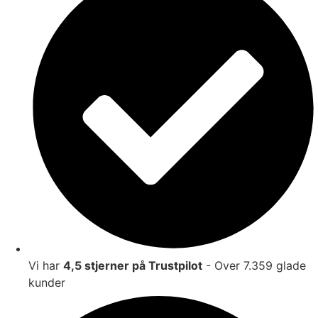
Vi har
4,5 stjerner på Trustpilot
- Over 7.359 glade
kunder