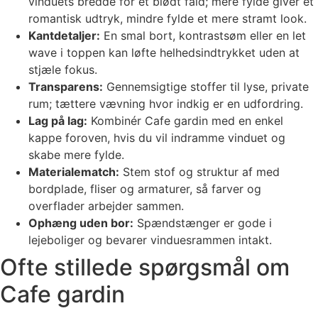
vinduets bredde for et blødt fald; mere fylde giver et
romantisk udtryk, mindre fylde et mere stramt look.
Kantdetaljer:
En smal bort, kontrastsøm eller en let
wave i toppen kan løfte helhedsindtrykket uden at
stjæle fokus.
Transparens:
Gennemsigtige stoffer til lyse, private
rum; tættere vævning hvor indkig er en udfordring.
Lag på lag:
Kombinér Cafe gardin med en enkel
kappe foroven, hvis du vil indramme vinduet og
skabe mere fylde.
Materialematch:
Stem stof og struktur af med
bordplade, fliser og armaturer, så farver og
overflader arbejder sammen.
Ophæng uden bor:
Spændstænger er gode i
lejeboliger og bevarer vinduesrammen intakt.
Ofte stillede spørgsmål om
Cafe gardin