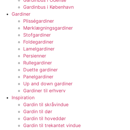
Gardinbus i Odense
Gardinbus i København
Gardiner
Plisségardiner
Mørklægningsgardiner
Stofgardiner
Foldegardiner
Lamelgardiner
Persienner
Rullegardiner
Duette gardiner
Panelgardiner
Up and down gardiner
Gardiner til erhverv
Inspiration
Gardin til skråvindue
Gardin til dør
Gardin til hoveddør
Gardin til trekantet vindue