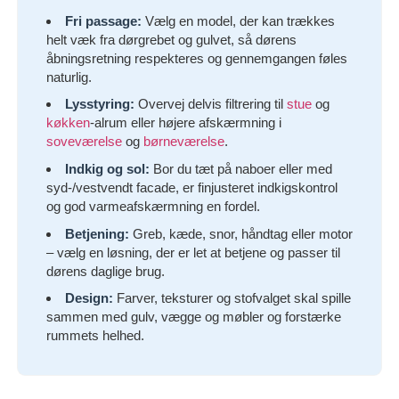
Fri passage:
Vælg en model, der kan trækkes
helt væk fra dørgrebet og gulvet, så dørens
åbningsretning respekteres og gennemgangen føles
naturlig.
Lysstyring:
Overvej delvis filtrering til
stue
og
køkken
-alrum eller højere afskærmning i
soveværelse
og
børneværelse
.
Indkig og sol:
Bor du tæt på naboer eller med
syd-/vestvendt facade, er finjusteret indkigskontrol
og god varmeafskærmning en fordel.
Betjening:
Greb, kæde, snor, håndtag eller motor
– vælg en løsning, der er let at betjene og passer til
dørens daglige brug.
Design:
Farver, teksturer og stofvalget skal spille
sammen med gulv, vægge og møbler og forstærke
rummets helhed.