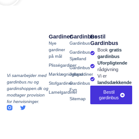
Gardiner
Gardinbus
Bestil
Gardinbus
Nye
Gardinbus
gardiner
Book
gratis
Gardinbus
på mål
gardinbus
Sjælland
Uforpligtende
Plisségardiner
Gardinbus
rådgivning
Mørklægningsgardiner
Jylland
Vi samarbejder med
Vi er
gardinbus.nu og
landsdækkende
Stofgardiner
Gardinbus
gardinshoppen.dk og
Fyn
Bestil
Lamelgardiner
modtager provision
gardinbus
Sitemap
for henvisninger.