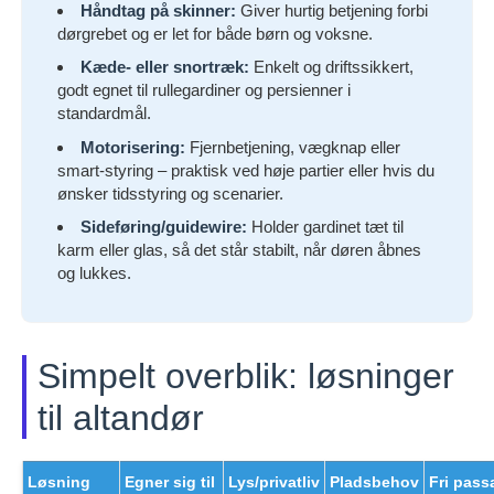
Håndtag på skinner:
Giver hurtig betjening forbi
dørgrebet og er let for både børn og voksne.
Kæde- eller snortræk:
Enkelt og driftssikkert,
godt egnet til rullegardiner og persienner i
standardmål.
Motorisering:
Fjernbetjening, vægknap eller
smart-styring – praktisk ved høje partier eller hvis du
ønsker tidsstyring og scenarier.
Sideføring/guidewire:
Holder gardinet tæt til
karm eller glas, så det står stabilt, når døren åbnes
og lukkes.
Simpelt overblik: løsninger
til altandør
Løsning
Egner sig til
Lys/privatliv
Pladsbehov
Fri pass