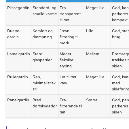
Plisségardin
Standard- og
Fra
Meget lille
God, kan
smalle karme
transparent
parkeres
til tæt
kompakt
Duette-
Komfort og
Jævn
Lille
God, stabi
gardin
dæmpning
filtrering til
brug
mørk
Lamelgardin
Store
Meget
Mellem
Fremrag
glaspartier
fleksibel
trækkes ti
styring
siden
Rullegardin
Ren,
Let til tæt
Meget lille
God, isæ
minimalistisk
væv
med
stil
sideførin
Panelgardin
Bred
Fra
Større
God, pan
dør/skydedør
filtrerende til
parkeres 
tæt
siden