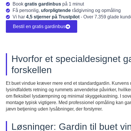
Book
gratis gardinbus
på 1 minut
Få personlig,
uforpligtende
rådgivning og opmåling
Vi har
4,5 stjerner på Trustpilot
- Over 7.359 glade kund
Bestil en gratis gardinbus
Hvorfor et specialdesignet ga
forskellen
Et buet vindue kræver mere end et standardgardin. Kurvens ra
lysindfaldets retning og rummets anvendelse påvirker, hvilken
om fleksibel lysdæmpning og minimal skyggekastning. I sov
montage typisk vigtigere. Med professionel opmåling kan gar
jævn betjening uden lysåbninger, der forstyrrer.
Løsninger: Gardin til buet vi