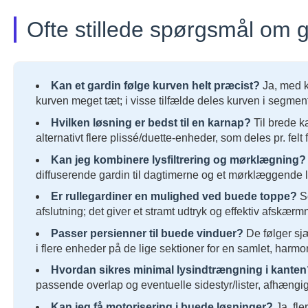
Ofte stillede spørgsmål om ga
Kan et gardin følge kurven helt præcist?
Ja, med k
kurven meget tæt; i visse tilfælde deles kurven i segmente
Hvilken løsning er bedst til en karnap?
Til brede ka
alternativt flere plissé/duette-enheder, som deles pr. felt 
Kan jeg kombinere lysfiltrering og mørklægning?
diffuserende gardin til dagtimerne og et mørklæggende lag
Er rullegardiner en mulighed ved buede toppe?
So
afslutning; det giver et stramt udtryk og effektiv afskærm
Passer persienner til buede vinduer?
De følger sj
i flere enheder på de lige sektioner for en samlet, harmo
Hvordan sikres minimal lysindtrængning i kante
passende overlap og eventuelle sidestyr/lister, afhængig
Kan jeg få motorisering i buede løsninger?
Ja, fle