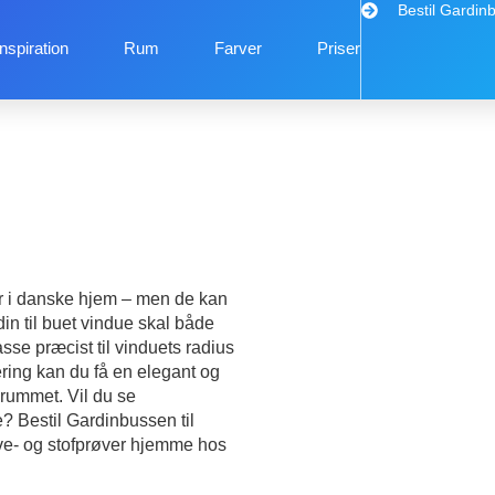
Bestil Gardin
Inspiration
Rum
Farver
Priser
er i danske hjem – men de kan
in til buet vindue skal både
sse præcist til vinduets radius
ing kan du få en elegant og
 rummet. Vil du se
 Bestil Gardinbussen til
rve- og stofprøver hjemme hos