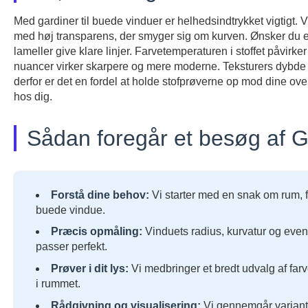
Med gardiner til buede vinduer er helhedsindtrykket vigtigt.
med høj transparens, der smyger sig om kurven. Ønsker du et r
lameller give klare linjer. Farvetemperaturen i stoffet påvir
nuancer virker skarpere og mere moderne. Teksturers dybd
derfor er det en fordel at holde stofprøverne op mod dine ove
hos dig.
Sådan foregår et besøg af 
Forstå dine behov:
Vi starter med en snak om rum, fun
buede vindue.
Præcis opmåling:
Vinduets radius, kurvatur og even
passer perfekt.
Prøver i dit lys:
Vi medbringer et bredt udvalg af far
i rummet.
Rådgivning og visualisering:
Vi gennemgår variante