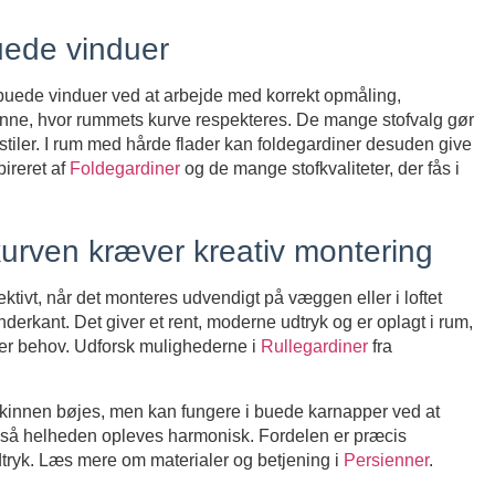
buede vinduer
s buede vinduer ved at arbejde med korrekt opmåling,
kinne, hvor rummets kurve respekteres. De mange stofvalg gør
iler. I rum med hårde flader kan foldegardiner desuden give
ireret af
Foldegardiner
og de mange stofkvaliteter, der fås i
kurven kræver kreativ montering
ktivt, når det monteres udvendigt på væggen eller i loftet
erkant. Det giver et rent, moderne udtryk og er oplagt i rum,
ter behov. Udforsk mulighederne i
Rullegardiner
fra
kinnen bøjes, men kan fungere i buede karnapper ved at
, så helheden opleves harmonisk. Fordelen er præcis
 udtryk. Læs mere om materialer og betjening i
Persienner
.