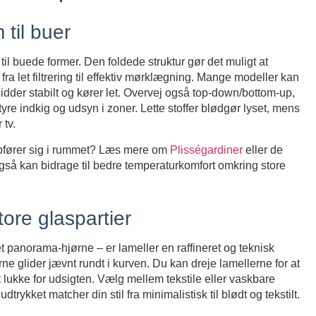
 til buer
il buede former. Den foldede struktur gør det muligt at
 fra let filtrering til effektiv mørklægning. Mange modeller kan
sidder stabilt og kører let. Overvej også top-down/bottom-up,
yre indkig og udsyn i zoner. Lette stoffer blødgør lyset, mens
 tv.
opfører sig i rummet? Læs mere om
Plisségardiner
eller de
så kan bidrage til bedre temperaturkomfort omkring store
tore glaspartier
et panorama-hjørne – er lameller en raffineret og teknisk
e glider jævnt rundt i kurven. Du kan dreje lamellerne for at
lukke for udsigten. Vælg mellem tekstile eller vaskbare
rykket matcher din stil fra minimalistisk til blødt og tekstilt.