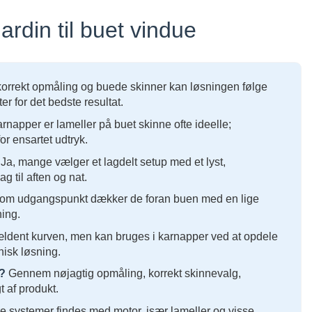
rdin til buet vindue
orrekt opmåling og buede skinner kan løsningen følge
r for det bedste resultat.
rnapper er lameller på buet skinne ofte ideelle;
for ensartet udtryk.
Ja, mange vælger et lagdelt setup med et lyst,
 til aften og nat.
m udgangspunkt dækker de foran buen med en lige
ning.
ældent kurven, men kan bruges i karnapper ved at opdele
nisk løsning.
n?
Gennem nøjagtig opmåling, korrekt skinnevalg,
t af produkt.
re systemer findes med motor, især lameller og visse