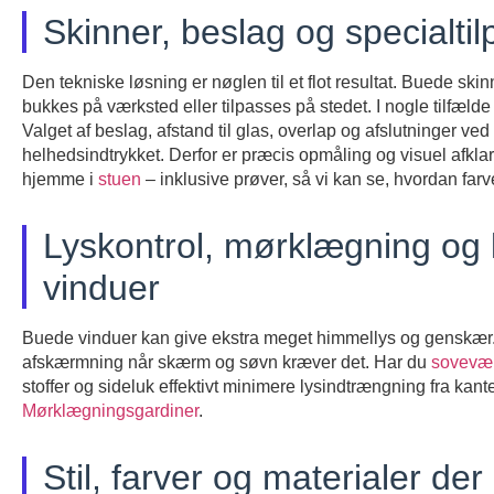
Skinner, beslag og specialtil
Den tekniske løsning er nøglen til et flot resultat. Buede skin
bukkes på værksted eller tilpasses på stedet. I nogle tilfæld
Valget af beslag, afstand til glas, overlap og afslutninger ve
helhedsindtrykket. Derfor er præcis opmåling og visuel afkla
hjemme i
stuen
– inklusive prøver, så vi kan se, hvordan farv
Lyskontrol, mørklægning og
vinduer
Buede vinduer kan give ekstra meget himmellys og genskær. Tænk
afskærmning når skærm og søvn kræver det. Har du
sovevæ
stoffer og sideluk effektivt minimere lysindtrængning fra kant
Mørklægningsgardiner
.
Stil, farver og materialer der