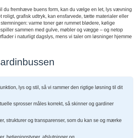
 Vil du fremhæve buens form, kan du vælge en let, lys vævning
oligt, grafisk udtryk, kan ensfarvede, tætte materialer eller
ker stemningen: varme toner gør rummet blødere, kølige
e spiller sammen med gulve, møbler og vægge – og netop
rflader i naturligt dagslys, mens vi taler om løsninger hjemme
Gardinbussen
ktion, lys og stil, så vi rammer den rigtige løsning til dit
tuelle sprosser måles korrekt, så skinner og gardiner
ver, strukturer og transparenser, som du kan se og mærke
r, betjeningstyper, afslutninger og