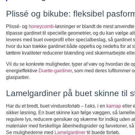
Plissé og bikube: fleksibel pasform
Plissé- og
honeycomb
-løsninger er blandt de mest anvendte t
tilpasse gardinet til specielle geometrier, og du kan vælge alt
leveres med buet overprofil eller specialbeslag, så gardinet 
hvor du kan trække gardinet både oppefra og nedefra for at st
tættere kvaliteter reducerer blænding ved skærmarbejde eller
Vil du se konkrete muligheder, typer af væv og hvordan de 
energieffektive
Duette-gardiner
, som med deres luftlommer og
glaspartier.
Lamelgardiner på buet skinne til s
Har du et bredt, buet vinduesforløb – f.eks. i en
karnap
eller 
sikker løsning. En buet skinne kan følge væggen, så lamellern
regulere lys, reducere genskær og skærme for indkig uden at 
materialer med forskellige åbenhedsgrader og farvetoner, så udt
Se mulighederne med
Lamelgardiner
til buede forløb.