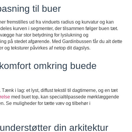
pasning til buer
ner fremstilles ud fra vinduets radius og kurvatur og kan
e deles kurven i segmenter, der tilsammen følger buen tæt.
d vægge har stor betydning for lyslukning og
ring på stedet afgørende. Med Gardinbussen får du alt dette
er og teksturer påvirkes af netop dit dagslys.
 komfort omkring buede
 i lag: et lyst, diffust tekstil til dagtimerne, og en tæt
relse
med buet top, kan specialtilpassede mørklæggende
en. Se muligheder for tætte væv og tilbehør i
 understøtter din arkitektur