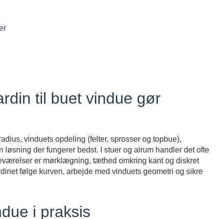
er
rdin til buet vindue gør
dius, vinduets opdeling (felter, sprosser og topbue),
 løsning der fungerer bedst. I stuer og alrum handler det ofte
eværelser er mørklægning, tæthed omkring kant og diskret
dinet følge kurven, arbejde med vinduets geometri og sikre
ndue i praksis