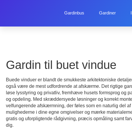
Gardinbus
Gardiner
Gardin til buet vindue
Buede vinduer er blandt de smukkeste arkitektoniske detalj
også være de mest udfordrende at afskærme. Det rigtige gard
løse lysstyring og privatliv, fremhæve husets formsprog og pa
og opdeling. Med skræddersyede løsninger og korrekt monter
velfungerende afskærmning, der føles som en naturlig del af
mulighederne i dine egne omgivelser og mærke materialerne?
gratis og uforpligtende rådgivning, præcis opmåling samt fa
dig.