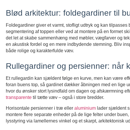
Blød arkitektur: foldegardiner til 
Foldegardiner giver et varmt, stofligt udtryk og kan tilpasse
segmentering af toppen eller ved at montere på en formet s
det let at skabe sammenhæng med møbler, vægfarver og tekst
en akustisk fordel og en mere indbydende stemning. Bliv insp
både rolige og karakterfulde væv.
Rullegardiner og persienner: når 
Et rullegardin kan sjældent følge en kurve, men kan være effe
foran buens top, så gardinet dækker åbningen med en lige und
hvor du ønsker stort lysindfald om dagen og afskærmning ef
transparente
til tætte væv – også i store bredder.
Horisontale persienner i træ eller
aluminium
lader sjældent s
montere flere separate enheder på de lige felter under buen
lysstyring via lamellernes vinkel og et skarpt, arkitektonisk