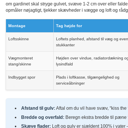
om gardinet skal stryge gulvet, svæve 1-2 cm over eller falde 
opmåler nøjagtigt, tjekker skævheder i vægge og loft og rådgi
Montage
Tag højde for
Loftsskinne
Loftets planhed, afstand til væg og even
stukkanter
Vægmonteret
Højden over vindue, radiatordækning og
stang/skinne
lysindfald
Indbygget spor
Plads i loftkasse, tilgængelighed og
serviceåbninger
Afstand til gulv:
Aftal om du vil have svæv, “kiss the f
Bredde og overfald:
Beregn ekstra bredde til pæne 
Skæve flader:
Loft og gulv er sjældent 100% i vater –