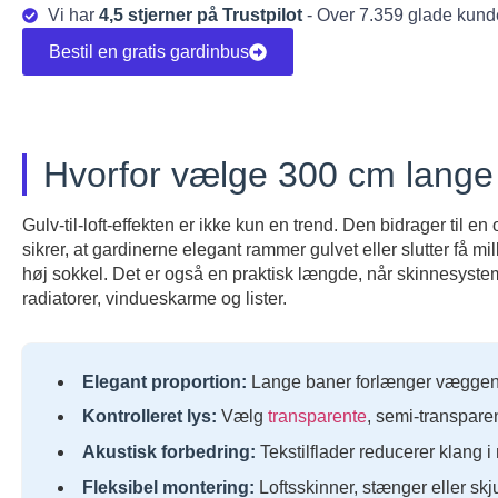
Vi har
4,5 stjerner på Trustpilot
- Over 7.359 glade kund
Bestil en gratis gardinbus
Hvorfor vælge 300 cm lange
Gulv-til-loft-effekten er ikke kun en trend. Den bidrager til 
sikrer, at gardinerne elegant rammer gulvet eller slutter få mi
høj sokkel. Det er også en praktisk længde, når skinnesystemer
radiatorer, vindueskarme og lister.
Elegant proportion:
Lange baner forlænger væggene
Kontrolleret lys:
Vælg
transparente
, semi-transparent
Akustisk forbedring:
Tekstilflader reducerer klang 
Fleksibel montering:
Loftsskinner, stænger eller skju