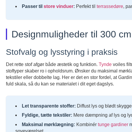
Passer til
store vinduer
:
Perfekt til
terrassedøre
, pa
Designmuligheder til 300 cm
Stofvalg og lysstyring i praksis
Det rette stof afgør både æstetik og funktion.
Tynde
voiles fi
stoftyper skaber ro i opholdsrum. Ønsker du maksimal mørk
tekstiler eller dobbelte lag. Her er det en stor fordel, at Gar
fuld skala, så du kan se materialet i dit eget dagslys.
Let transparente stoffer:
Diffust lys og blødt skygge-
Fyldige, tætte tekstiler:
Mere dæmpning af lys og lyd
Maksimal mørklægning:
Kombinér
tunge gardiner
m
soveværelset.