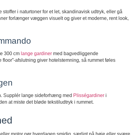
offer i naturtoner for et let, skandinavisk udtryk, eller gå
nner forlænger væggen visuelt og giver et moderne, rent look,
kommando
nge 300 cm
lange gardiner
med bagvedliggende
 floor”-afslutning giver hotelstemning, så rummet føles
agen
ften. Supplér lange sideforhæng med
Plisségardiner
i
uden at miste det bløde tekstiludtryk i rummet.
hed
eller motor gør hverdagen smidig, særligt på høje eller svære