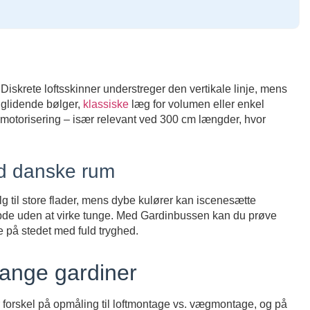
 Diskrete loftsskinner understreger den vertikale linje, mens
r glidende bølger,
klassiske
læg for volumen eller enkel
 motorisering – især relevant ved 300 cm længder, hvor
med danske rum
g til store flader, mens dybe kulører kan iscenesætte
 dybde uden at virke tunge. Med Gardinbussen kan du prøve
 på stedet med fuld tryghed.
lange gardiner
 forskel på opmåling til loftmontage vs. vægmontage, og på