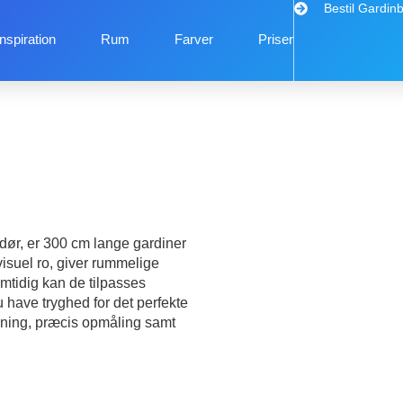
Bestil Gardin
Inspiration
Rum
Farver
Priser
ndør, er 300 cm lange gardiner
visuel ro, giver rummelige
amtidig kan de tilpasses
du have tryghed for det perfekte
givning, præcis opmåling samt