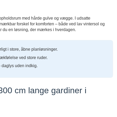
 i opholdsrum med hårde gulve og vægge. I udsatte
 mærkbar forskel for komforten – både ved lav vintersol og
år du en løsning, der mærkes i hverdagen.
gt i store, åbne planløsninger.
ækfølelse ved store ruder.
 daglys uden indkig.
300 cm lange gardiner i