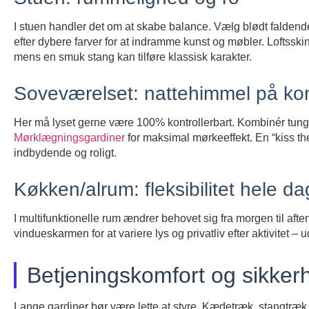
I stuen handler det om at skabe balance. Vælg blødt faldende st
efter dybere farver for at indramme kunst og møbler. Loftsski
mens en smuk stang kan tilføre klassisk karakter.
Soveværelset: nattehimmel på 
Her må lyset gerne være 100% kontrollerbart. Kombinér tu
Mørklægningsgardiner
for maksimal mørkeeffekt. En “kiss the
indbydende og roligt.
Køkken/alrum: fleksibilitet hele d
I multifunktionelle rum ændrer behovet sig fra morgen til a
vindueskarmen for at variere lys og privatliv efter aktivitet – 
Betjeningskomfort og sikker
Lange gardiner bør være lette at styre. Kædetræk, stangtræk 