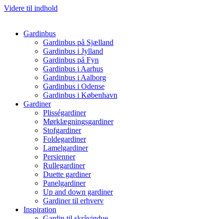
Videre til indhold
Gardinbus
Gardinbus på Sjælland
Gardinbus i Jylland
Gardinbus på Fyn
Gardinbus i Aarhus
Gardinbus i Aalborg
Gardinbus i Odense
Gardinbus i København
Gardiner
Plisségardiner
Mørklægningsgardiner
Stofgardiner
Foldegardiner
Lamelgardiner
Persienner
Rullegardiner
Duette gardiner
Panelgardiner
Up and down gardiner
Gardiner til erhverv
Inspiration
Gardin til skråvindue