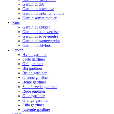
Gardin til dør
Gardin til hoveddør
Gardin til trekantet vindue
Gardin som rumdeler
Rum
Gardin til køkken
Gardin til badeværelse
Gardin til soveværelse
Gardin til børneværelse
Gardin til drivhus
Farver
Hvide gardiner
Sorte gardiner
Grå gardiner
Blå gardiner
Brune gardiner
Grønne gardiner
Beige gardiner
Sandfarvede gardiner
Røde gardiner
Gule gardiner
Orange gardiner
Lilla gardiner
lyserøde gardiner