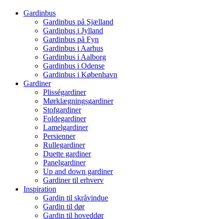
Gardinbus
Gardinbus på Sjælland
Gardinbus i Jylland
Gardinbus på Fyn
Gardinbus i Aarhus
Gardinbus i Aalborg
Gardinbus i Odense
Gardinbus i København
Gardiner
Plisségardiner
Mørklægningsgardiner
Stofgardiner
Foldegardiner
Lamelgardiner
Persienner
Rullegardiner
Duette gardiner
Panelgardiner
Up and down gardiner
Gardiner til erhverv
Inspiration
Gardin til skråvindue
Gardin til dør
Gardin til hoveddør