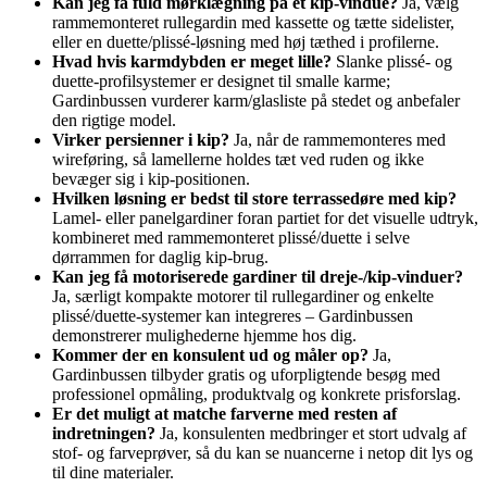
Kan jeg få fuld mørklægning på et kip-vindue?
Ja, vælg
rammemonteret rullegardin med kassette og tætte sidelister,
eller en duette/plissé-løsning med høj tæthed i profilerne.
Hvad hvis karmdybden er meget lille?
Slanke plissé- og
duette-profilsystemer er designet til smalle karme;
Gardinbussen vurderer karm/glasliste på stedet og anbefaler
den rigtige model.
Virker persienner i kip?
Ja, når de rammemonteres med
wireføring, så lamellerne holdes tæt ved ruden og ikke
bevæger sig i kip-positionen.
Hvilken løsning er bedst til store terrassedøre med kip?
Lamel- eller panelgardiner foran partiet for det visuelle udtryk,
kombineret med rammemonteret plissé/duette i selve
dørrammen for daglig kip-brug.
Kan jeg få motoriserede gardiner til dreje-/kip-vinduer?
Ja, særligt kompakte motorer til rullegardiner og enkelte
plissé/duette-systemer kan integreres – Gardinbussen
demonstrerer mulighederne hjemme hos dig.
Kommer der en konsulent ud og måler op?
Ja,
Gardinbussen tilbyder gratis og uforpligtende besøg med
professionel opmåling, produktvalg og konkrete prisforslag.
Er det muligt at matche farverne med resten af
indretningen?
Ja, konsulenten medbringer et stort udvalg af
stof- og farveprøver, så du kan se nuancerne i netop dit lys og
til dine materialer.