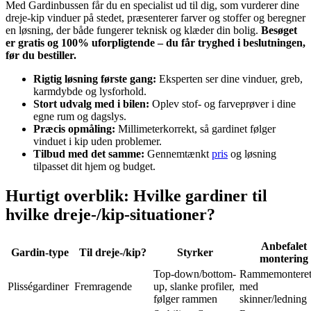
Med Gardinbussen får du en specialist ud til dig, som vurderer dine
dreje-kip vinduer på stedet, præsenterer farver og stoffer og beregner
en løsning, der både fungerer teknisk og klæder din bolig.
Besøget
er gratis og 100% uforpligtende – du får tryghed i beslutningen,
før du bestiller.
Rigtig løsning første gang:
Eksperten ser dine vinduer, greb,
karmdybde og lysforhold.
Stort udvalg med i bilen:
Oplev stof- og farveprøver i dine
egne rum og dagslys.
Præcis opmåling:
Millimeterkorrekt, så gardinet følger
vinduet i kip uden problemer.
Tilbud med det samme:
Gennemtænkt
pris
og løsning
tilpasset dit hjem og budget.
Hurtigt overblik: Hvilke gardiner til
hvilke dreje-/kip-situationer?
Anbefalet
Gardin-type
Til dreje-/kip?
Styrker
montering
Top-down/bottom-
Rammemontere
Plisségardiner
Fremragende
up, slanke profiler,
med
følger rammen
skinner/ledning