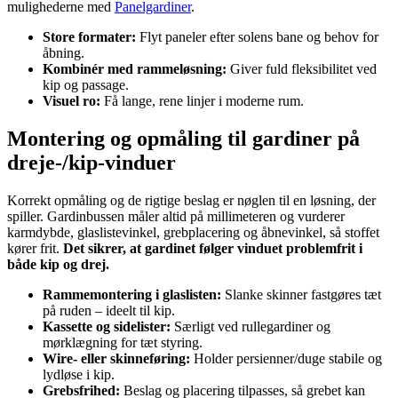
mulighederne med
Panelgardiner
.
Store formater:
Flyt paneler efter solens bane og behov for
åbning.
Kombinér med rammeløsning:
Giver fuld fleksibilitet ved
kip og passage.
Visuel ro:
Få lange, rene linjer i moderne rum.
Montering og opmåling til gardiner på
dreje-/kip-vinduer
Korrekt opmåling og de rigtige beslag er nøglen til en løsning, der
spiller. Gardinbussen måler altid på millimeteren og vurderer
karmdybde, glaslistevinkel, grebplacering og åbnevinkel, så stoffet
kører frit.
Det sikrer, at gardinet følger vinduet problemfrit i
både kip og drej.
Rammemontering i glaslisten:
Slanke skinner fastgøres tæt
på ruden – ideelt til kip.
Kassette og sidelister:
Særligt ved rullegardiner og
mørklægning for tæt styring.
Wire- eller skinneføring:
Holder persienner/duge stabile og
lydløse i kip.
Grebsfrihed:
Beslag og placering tilpasses, så grebet kan