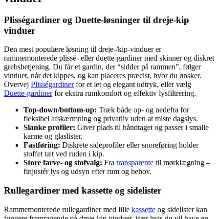
Plisségardiner og Duette-løsninger til dreje-kip
vinduer
Den mest populære løsning til dreje-/kip-vinduer er
rammemonterede plissé- eller duette-gardiner med skinner og diskret
grebsbetjening. Du får et gardin, der “sidder på rammen”, følger
vinduet, når det kippes, og kan placeres præcist, hvor du ønsker.
Overvej
Plisségardiner
for et let og elegant udtryk, eller vælg
Duette-gardiner
for ekstra rumkomfort og effektiv lysfiltrering.
Top-down/bottom-up:
Træk både op- og nedefra for
fleksibel afskærmning og privatliv uden at miste dagslys.
Slanke profiler:
Giver plads til håndtaget og passer i smalle
karme og glaslister.
Fastføring:
Diskrete sideprofiler eller snoreføring holder
stoffet tæt ved ruden i kip.
Store farve- og stofvalg:
Fra
transparente
til mørklægning –
finjustér lys og udsyn efter rum og behov.
Rullegardiner med kassette og sidelister
Rammemonterede rullegardiner med lille
kassette
og sidelister kan
fungere fremragende på dreje-kip vinduer, især hvis du vil have en