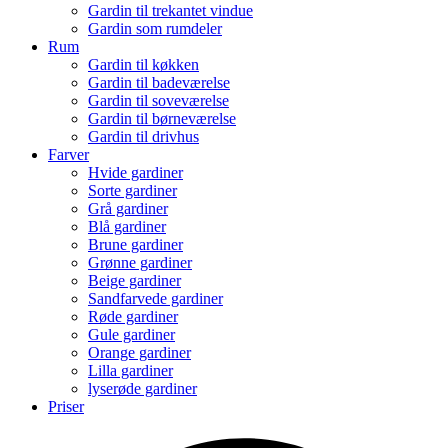
Gardin til trekantet vindue
Gardin som rumdeler
Rum
Gardin til køkken
Gardin til badeværelse
Gardin til soveværelse
Gardin til børneværelse
Gardin til drivhus
Farver
Hvide gardiner
Sorte gardiner
Grå gardiner
Blå gardiner
Brune gardiner
Grønne gardiner
Beige gardiner
Sandfarvede gardiner
Røde gardiner
Gule gardiner
Orange gardiner
Lilla gardiner
lyserøde gardiner
Priser