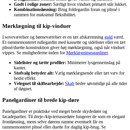
Godt i rolige zoner:
Særligt hvor vinduet primært står lukket.
Kombinationsløsning:
Brug foldegardin foran og plissé i
rammen for maksimal fleksibilitet.
Mørklægning til kip-vinduer
I soveværelser og børneværelser er en tæt afskærmning
guld
værd.
Et rammemonteret rullegardin med kassette og sidelister eller en tæt
plissé/duette-konstruktion giver høj mørklægning, også når vinduet
vippes. Se mulighederne inden for
Mørklægningsgardiner
.
Sidelister og tætte profiler:
Minimerer lysgennemslag på
kanter.
Stofvalg betyder alt:
Vælg mørklægnende eller tæt væv for
bedst effekt.
Velegnet til skiftearbejde:
Skab
bedre søvnmiljø på alle tider
af døgnet.
Panelgardiner til brede kip-døre
Panelgardiner er praktiske ved meget brede skydedøre og
facadepartier. Til dreje-/kip-terrassedøre fungerer de som en elegant
frontløsning, mens selve dørens ramme eventuelt får en
rammemonteret plissé eller duette for daglig kip-brug. Se