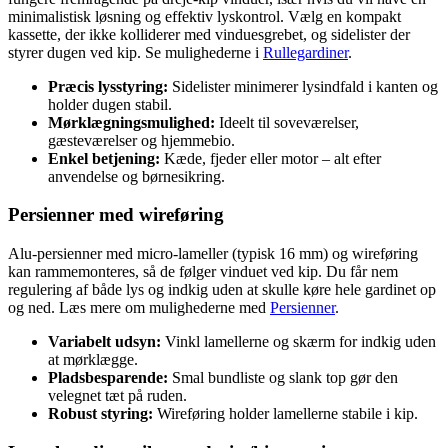
minimalistisk løsning og effektiv lyskontrol. Vælg en kompakt
kassette, der ikke kolliderer med vinduesgrebet, og sidelister der
styrer dugen ved kip. Se mulighederne i
Rullegardiner
.
Præcis lysstyring:
Sidelister minimerer lysindfald i kanten og
holder dugen stabil.
Mørklægningsmulighed:
Ideelt til soveværelser,
gæsteværelser og hjemmebio.
Enkel betjening:
Kæde, fjeder eller motor – alt efter
anvendelse og børnesikring.
Persienner med wireføring
Alu-persienner med micro-lameller (typisk 16 mm) og wireføring
kan rammemonteres, så de følger vinduet ved kip. Du får nem
regulering af både lys og indkig uden at skulle køre hele gardinet op
og ned. Læs mere om mulighederne med
Persienner
.
Variabelt udsyn:
Vinkl lamellerne og skærm for indkig uden
at mørklægge.
Pladsbesparende:
Smal bundliste og slank top gør den
velegnet tæt på ruden.
Robust styring:
Wireføring holder lamellerne stabile i kip.