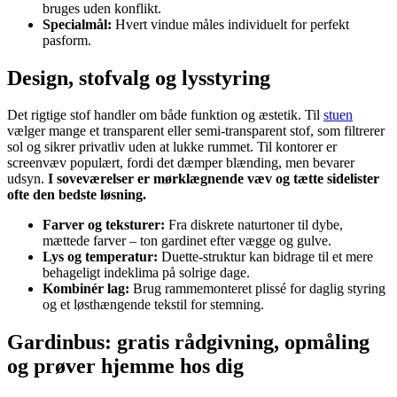
bruges uden konflikt.
Specialmål:
Hvert vindue måles individuelt for perfekt
pasform.
Design, stofvalg og lysstyring
Det rigtige stof handler om både funktion og æstetik. Til
stuen
vælger mange et transparent eller semi-transparent stof, som filtrerer
sol og sikrer privatliv uden at lukke rummet. Til kontorer er
screenvæv populært, fordi det dæmper blænding, men bevarer
udsyn.
I soveværelser er mørklægnende væv og tætte sidelister
ofte den bedste løsning.
Farver og teksturer:
Fra diskrete naturtoner til dybe,
mættede farver – ton gardinet efter vægge og gulve.
Lys og temperatur:
Duette-struktur kan bidrage til et mere
behageligt indeklima på solrige dage.
Kombinér lag:
Brug rammemonteret plissé for daglig styring
og et løsthængende tekstil for stemning.
Gardinbus: gratis rådgivning, opmåling
og prøver hjemme hos dig