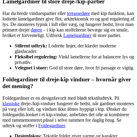
Lamelgardiner til store dreje-/kip-partier
Har du brede vinduespartier eller
terrassedøre
med kip-funktion, kan
lodrette lamelgardiner give flot, arkitektonisk ro og god regulering af
lys. De monteres typisk i loft eller væg, og fungerer bedst, hvor man
primært drejer
døren
– i kip kan stoffelterne bevæge sig en smule,
hvilket er forventeligt. Udforsk
Lamelgardiner
til store partier.
Stilrent udtryk:
Lodrette linjer, der klæder moderne
glasfacader.
Fleksibel regulering:
Vinkl lamellerne for at balancere lys og
privatliv.
Velegnet i stuer:
God til store døre, hvor fri passage er vigtig.
Foldegardiner til dreje-kip vinduer – hvornår giver
det mening?
Foldegardiner er en designfavorit med blødt tekstiludtryk. På
klassiske
dreje-/kip-vinduer fungerer de bedst, når gardinet monteres
på væg eller loft, og vinduet ikke åbnes hyppigt i kip. Ønsker du
foldegardin-looket i et kip-vindue, anbefales det ofte at kombinere
med rammemonteret plissé i selve rammen for daglig brug. Se
udtryk og stoffer i
Foldegardiner
.
Designfokus:
Tekstile folder giver varme og karakter.