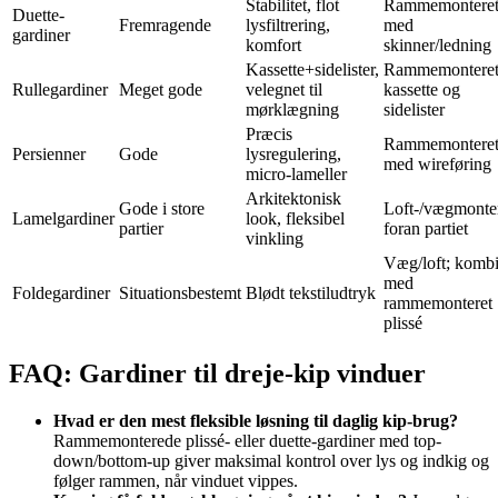
Stabilitet, flot
Rammemontere
Duette-
Fremragende
lysfiltrering,
med
gardiner
komfort
skinner/ledning
Kassette+sidelister,
Rammemontere
Rullegardiner
Meget gode
velegnet til
kassette og
mørklægning
sidelister
Præcis
Rammemontere
Persienner
Gode
lysregulering,
med wireføring
micro-lameller
Arkitektonisk
Gode i store
Loft-/vægmonte
Lamelgardiner
look, fleksibel
partier
foran partiet
vinkling
Væg/loft; komb
med
Foldegardiner
Situationsbestemt
Blødt tekstiludtryk
rammemonteret
plissé
FAQ: Gardiner til dreje-kip vinduer
Hvad er den mest fleksible løsning til daglig kip-brug?
Rammemonterede plissé- eller duette-gardiner med top-
down/bottom-up giver maksimal kontrol over lys og indkig og
følger rammen, når vinduet vippes.