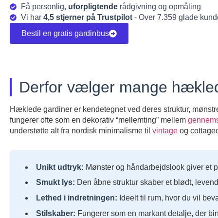
Få personlig,
uforpligtende
rådgivning og opmåling
Vi har
4,5 stjerner på Trustpilot
- Over 7.359 glade kund
Bestil en gratis gardinbus
Derfor vælger mange hækled
Hæklede gardiner er kendetegnet ved deres struktur, mønstre
fungerer ofte som en dekorativ “mellemting” mellem
gennemsi
understøtte alt fra nordisk minimalisme til
vintage
og cottagec
Unikt udtryk:
Mønster og håndarbejdslook giver et p
Smukt lys:
Den åbne struktur skaber et blødt, levend
Lethed i indretningen:
Ideelt til rum, hvor du vil be
Stilskaber:
Fungerer som en markant detalje, der bi