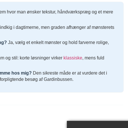
hjem hvor man ønsker tekstur, håndværkspræg og et mere
ndkig i dagtimerne, men graden afhænger af mønsterets
ng?
Ja, vælg et enkelt mønster og hold farverne rolige,
 og stil: korte løsninger virker
klassiske
, mens fuld
jemme hos mig?
Den sikreste måde er at vurdere det i
 uforpligtende besøg af Gardinbussen.