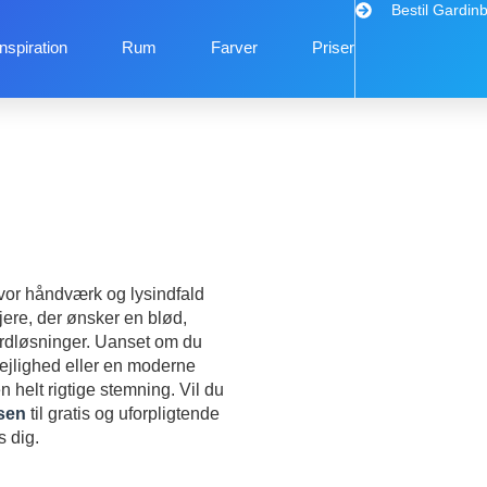
Bestil Gardin
Inspiration
Rum
Farver
Priser
hvor håndværk og lysindfald
jere, der ønsker en blød,
dardløsninger. Uanset om du
ejlighed eller en moderne
 helt rigtige stemning. Vil du
sen
til gratis og uforpligtende
 dig.