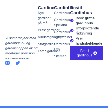
Gardiner
Gardinbus
Bestil
Gardinbus
Nye
Gardinbus
gardiner
Book
gratis
Gardinbus
på mål
gardinbus
Sjælland
Uforpligtende
Plisségardiner
Gardinbus
rådgivning
Mørklægningsgardiner
Jylland
Vi samarbejder med
Vi er
gardinbus.nu og
landsdækkende
Stofgardiner
Gardinbus
gardinshoppen.dk og
Fyn
Bestil
Lamelgardiner
modtager provision
gardinbus
Sitemap
for henvisninger.