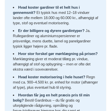
Hvad koster gardiner til et helt hus i
gennemsnit?
Et typisk hus med 12–18 vinduer
lander ofte mellem 18.000 og 60.000 kr., afhængigt af
type, stof og eventuel motorisering.
Er der billigere og dyrere gardintyper?
Ja.
Rullegardiner og aluminiumspersienner er
prisvenlige, mens duette, lamel og panelgardiner
typisk ligger højere pr. flade.
Hvor stor forskel gør mørklægning på prisen?
Mørklægning giver et moderat tillæg pr. vindue,
afhængigt af stof og opbygning – men er ofte det
ekstra værd i soveværelser.
Hvad koster motorisering i hele huset?
Regn
med ca. 900–4.500 kr. pr. enhed for motor (afhænger
af type), plus eventuel hub til styring.
Hvordan får jeg en helt præcis pris til min
bolig?
Bestil Gardinbus – du får gratis og
uforpligtende rådgivning, opmåling og
farve-/stofprøver hjemme hos dig samt et