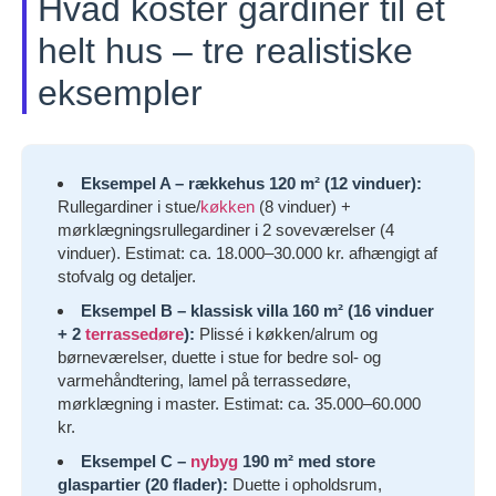
Hvad koster gardiner til et
helt hus – tre realistiske
eksempler
Eksempel A – rækkehus 120 m² (12 vinduer):
Rullegardiner i stue/
køkken
(8 vinduer) +
mørklægningsrullegardiner i 2 soveværelser (4
vinduer). Estimat: ca. 18.000–30.000 kr. afhængigt af
stofvalg og detaljer.
Eksempel B – klassisk villa 160 m² (16 vinduer
+ 2
terrassedøre
):
Plissé i køkken/alrum og
børneværelser, duette i stue for bedre sol- og
varmehåndtering, lamel på terrassedøre,
mørklægning i master. Estimat: ca. 35.000–60.000
kr.
Eksempel C –
nybyg
190 m² med store
glaspartier (20 flader):
Duette i opholdsrum,