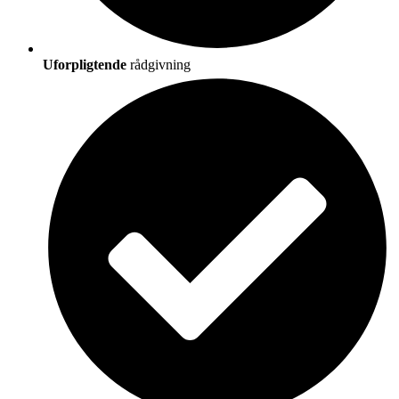
Uforpligtende
rådgivning