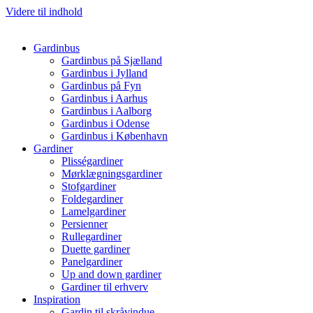
Videre til indhold
Gardinbus
Gardinbus på Sjælland
Gardinbus i Jylland
Gardinbus på Fyn
Gardinbus i Aarhus
Gardinbus i Aalborg
Gardinbus i Odense
Gardinbus i København
Gardiner
Plisségardiner
Mørklægningsgardiner
Stofgardiner
Foldegardiner
Lamelgardiner
Persienner
Rullegardiner
Duette gardiner
Panelgardiner
Up and down gardiner
Gardiner til erhverv
Inspiration
Gardin til skråvindue