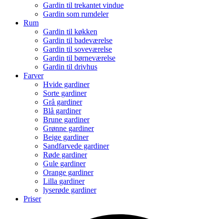
Gardin til trekantet vindue
Gardin som rumdeler
Rum
Gardin til køkken
Gardin til badeværelse
Gardin til soveværelse
Gardin til børneværelse
Gardin til drivhus
Farver
Hvide gardiner
Sorte gardiner
Grå gardiner
Blå gardiner
Brune gardiner
Grønne gardiner
Beige gardiner
Sandfarvede gardiner
Røde gardiner
Gule gardiner
Orange gardiner
Lilla gardiner
lyserøde gardiner
Priser