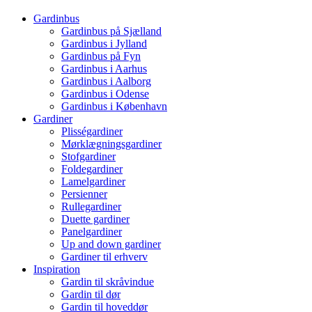
Gardinbus
Gardinbus på Sjælland
Gardinbus i Jylland
Gardinbus på Fyn
Gardinbus i Aarhus
Gardinbus i Aalborg
Gardinbus i Odense
Gardinbus i København
Gardiner
Plisségardiner
Mørklægningsgardiner
Stofgardiner
Foldegardiner
Lamelgardiner
Persienner
Rullegardiner
Duette gardiner
Panelgardiner
Up and down gardiner
Gardiner til erhverv
Inspiration
Gardin til skråvindue
Gardin til dør
Gardin til hoveddør