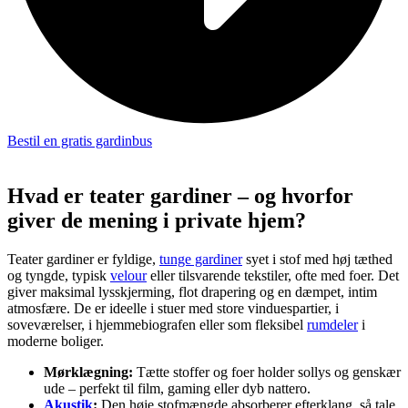
Bestil en gratis gardinbus
Hvad er teater gardiner – og hvorfor
giver de mening i private hjem?
Teater gardiner er fyldige,
tunge gardiner
syet i stof med høj tæthed
og tyngde, typisk
velour
eller tilsvarende tekstiler, ofte med foer. Det
giver maksimal lysskjerming, flot drapering og en dæmpet, intim
atmosfære. De er ideelle i stuer med store vinduespartier, i
soveværelser, i hjemmebiografen eller som fleksibel
rumdeler
i
moderne boliger.
Mørklægning:
Tætte stoffer og foer holder sollys og genskær
ude – perfekt til film, gaming eller dyb nattero.
Akustik
:
Den høje stofmængde absorberer efterklang, så tale,