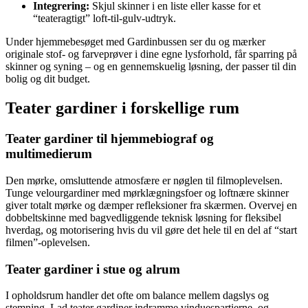
Integrering:
Skjul skinner i en liste eller kasse for et
“teateragtigt” loft-til-gulv-udtryk.
Under hjemmebesøget med Gardinbussen ser du og mærker
originale stof- og farveprøver i dine egne lysforhold, får sparring på
skinner og syning – og en gennemskuelig løsning, der passer til din
bolig og dit budget.
Teater gardiner i forskellige rum
Teater gardiner til hjemmebiograf og
multimedierum
Den mørke, omsluttende atmosfære er nøglen til filmoplevelsen.
Tunge velourgardiner med mørklægningsfoer og loftnære skinner
giver totalt mørke og dæmper refleksioner fra skærmen. Overvej en
dobbeltskinne med bagvedliggende teknisk løsning for fleksibel
hverdag, og motorisering hvis du vil gøre det hele til en del af “start
filmen”-oplevelsen.
Teater gardiner i stue og alrum
I opholdsrum handler det ofte om balance mellem dagslys og
stemning. Lad teater gardiner indramme vinduespartierne, og