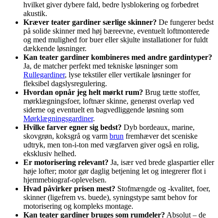
hvilket giver dybere fald, bedre lysblokering og forbedret
akustik.
Kræver teater gardiner særlige skinner?
De fungerer bedst
på solide skinner med høj bæreevne, eventuelt loftmonterede
og med mulighed for buer eller skjulte installationer for fuldt
dækkende løsninger.
Kan teater gardiner kombineres med andre gardintyper?
Ja, de matcher perfekt med tekniske løsninger som
Rullegardiner
, lyse tekstiler eller vertikale løsninger for
fleksibel dagslysregulering.
Hvordan opnår jeg helt mørkt rum?
Brug tætte stoffer,
mørklægningsfoer, loftnær skinne, generøst overlap ved
siderne og eventuelt en bagvedliggende løsning som
Mørklægningsgardiner
.
Hvilke farver egner sig bedst?
Dyb bordeaux, marine,
skovgrøn, koksgrå og varm
brun
fremhæver det sceniske
udtryk, men ton-i-ton med vægfarven giver også en rolig,
eksklusiv helhed.
Er motorisering relevant?
Ja, især ved brede glaspartier eller
høje lofter; motor gør daglig betjening let og integrerer flot i
hjemmebiograf-oplevelsen.
Hvad påvirker prisen mest?
Stofmængde og -kvalitet, foer,
skinner (ligefrem vs. buede), syningstype samt behov for
motorisering og kompleks montage.
Kan teater gardiner bruges som rumdeler?
Absolut – de