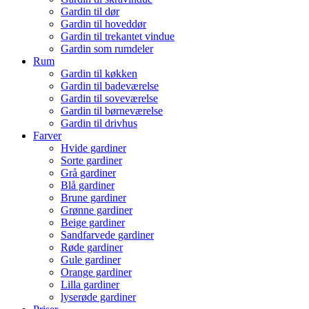
Gardin til dør
Gardin til hoveddør
Gardin til trekantet vindue
Gardin som rumdeler
Rum
Gardin til køkken
Gardin til badeværelse
Gardin til soveværelse
Gardin til børneværelse
Gardin til drivhus
Farver
Hvide gardiner
Sorte gardiner
Grå gardiner
Blå gardiner
Brune gardiner
Grønne gardiner
Beige gardiner
Sandfarvede gardiner
Røde gardiner
Gule gardiner
Orange gardiner
Lilla gardiner
lyserøde gardiner