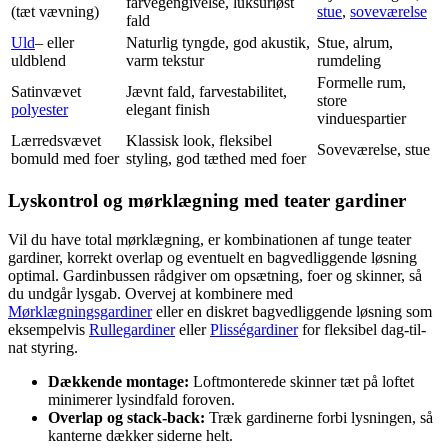
farvegengivelse, luksuriøst
(tæt vævning)
stue
,
soveværelse
fald
Uld
– eller
Naturlig tyngde, god akustik,
Stue, alrum,
uldblend
varm tekstur
rumdeling
Formelle rum,
Satinvævet
Jævnt fald, farvestabilitet,
store
polyester
elegant finish
vinduespartier
Lærredsvævet
Klassisk look, fleksibel
Soveværelse, stue
bomuld med foer
styling, god tæthed med foer
Lyskontrol og mørklægning med teater gardiner
Vil du have total mørklægning, er kombinationen af tunge teater
gardiner, korrekt overlap og eventuelt en bagvedliggende løsning
optimal. Gardinbussen rådgiver om opsætning, foer og skinner, så
du undgår lysgab. Overvej at kombinere med
Mørklægningsgardiner
eller en diskret bagvedliggende løsning som
eksempelvis
Rullegardiner
eller
Plisségardiner
for fleksibel dag-til-
nat styring.
Dækkende montage:
Loftmonterede skinner tæt på loftet
minimerer lysindfald foroven.
Overlap og stack-back:
Træk gardinerne forbi lysningen, så
kanterne dækker siderne helt.