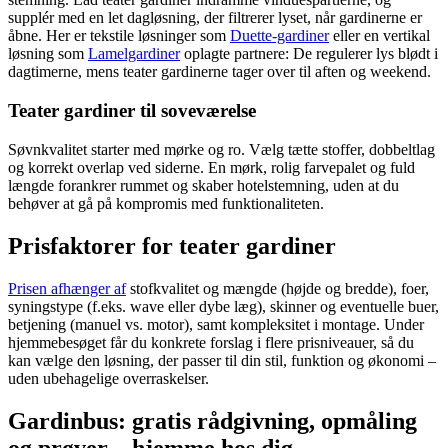
supplér med en let dagløsning, der filtrerer lyset, når gardinerne er
åbne. Her er tekstile løsninger som
Duette-gardiner
eller en vertikal
løsning som
Lamelgardiner
oplagte partnere: De regulerer lys blødt i
dagtimerne, mens teater gardinerne tager over til aften og weekend.
Teater gardiner til soveværelse
Søvnkvalitet starter med mørke og ro. Vælg tætte stoffer, dobbeltlag
og korrekt overlap ved siderne. En mørk, rolig farvepalet og fuld
længde forankrer rummet og skaber hotelstemning, uden at du
behøver at gå på kompromis med funktionaliteten.
Prisfaktorer for teater gardiner
Prisen afhænger af
stofkvalitet og mængde (højde og bredde), foer,
syningstype (f.eks. wave eller dybe læg), skinner og eventuelle buer,
betjening (manuel vs. motor), samt kompleksitet i montage. Under
hjemmebesøget får du konkrete forslag i flere prisniveauer, så du
kan vælge den løsning, der passer til din stil, funktion og økonomi –
uden ubehagelige overraskelser.
Gardinbus: gratis rådgivning, opmåling
og prøver – hjemme hos dig