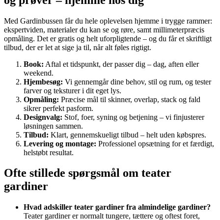
Med Gardinbussen får du hele oplevelsen hjemme i trygge rammer:
ekspertviden, materialer du kan se og røre, samt millimeterpræcis
opmåling. Det er gratis og helt uforpligtende – og du får et skriftligt
tilbud, der er let at sige ja til, når alt føles rigtigt.
Book:
Aftal et tidspunkt, der passer dig – dag, aften eller
weekend.
Hjembesøg:
Vi gennemgår dine behov, stil og rum, og tester
farver og teksturer i dit eget lys.
Opmåling:
Præcise mål til skinner, overlap, stack og fald
sikrer perfekt pasform.
Designvalg:
Stof, foer, syning og betjening – vi finjusterer
løsningen sammen.
Tilbud:
Klart, gennemskueligt tilbud – helt uden købspres.
Levering og montage:
Professionel opsætning for et færdigt,
helstøbt resultat.
Ofte stillede spørgsmål om teater
gardiner
Hvad adskiller teater gardiner fra almindelige gardiner?
Teater gardiner er normalt tungere, tættere og oftest foret,