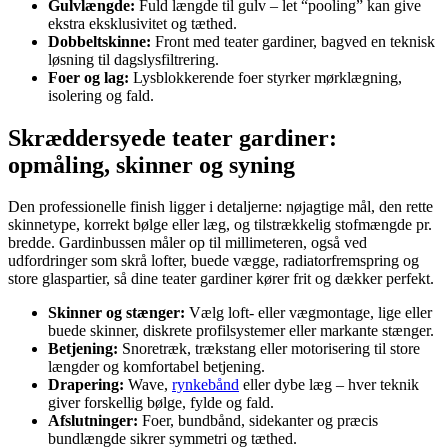
Gulvlængde:
Fuld længde til gulv – let “pooling” kan give
ekstra eksklusivitet og tæthed.
Dobbeltskinne:
Front med teater gardiner, bagved en teknisk
løsning til dagslysfiltrering.
Foer og lag:
Lysblokkerende foer styrker mørklægning,
isolering og fald.
Skræddersyede teater gardiner:
opmåling, skinner og syning
Den professionelle finish ligger i detaljerne: nøjagtige mål, den rette
skinnetype, korrekt bølge eller læg, og tilstrækkelig stofmængde pr.
bredde. Gardinbussen måler op til millimeteren, også ved
udfordringer som skrå lofter, buede vægge, radiatorfremspring og
store glaspartier, så dine teater gardiner kører frit og dækker perfekt.
Skinner og stænger:
Vælg loft- eller vægmontage, lige eller
buede skinner, diskrete profilsystemer eller markante stænger.
Betjening:
Snoretræk, trækstang eller motorisering til store
længder og komfortabel betjening.
Drapering:
Wave,
rynkebånd
eller dybe læg – hver teknik
giver forskellig bølge, fylde og fald.
Afslutninger:
Foer, bundbånd, sidekanter og præcis
bundlængde sikrer symmetri og tæthed.