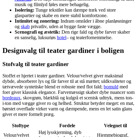
musik og filmlyd føles mere behagelig.
Isolering:
Tunge tekstiler kan dæmpe træk ved store
glaspartier og skabe en mere stabil komfortzone.
Intimitet og zonering:
Indram områder i åbne planløsninger
og
skab
privatliv, uden at bygge faste vægge.
Scenografi og æstetik:
Den rige fald og dybe farver skaber
en sanselig, luksuriøs
hotel
– og teaterfornemmelse.
Designvalg til teater gardiner i boligen
Stofvalg til teater gardiner
Stoffet er hjertet i teater gardiner. Velour/velvet giver maksimal
dybde, absorberer lys og får farver til at stå mættet; uldkvaliteter og
tætvævede syntetiske blend er robuste med flot fald;
bomuld
med
foer giver klassisk elegance. Farvemæssigt skaber dybe nuancer som
bordeaux
, skovgrøn, blækblå og kulgrå et scenisk udtryk, mens ton-
i-ton med vægge giver ro og helhed. Struktur betyder meget: en mat,
børstet overflade virker varm og dæmpende, mens en let satin glans
giver et mere formelt præg.
Stoftype
Fordele
Velegnet til
Høj lysskjerming, dyb
Velour/velvet
Hjemmebiograf,