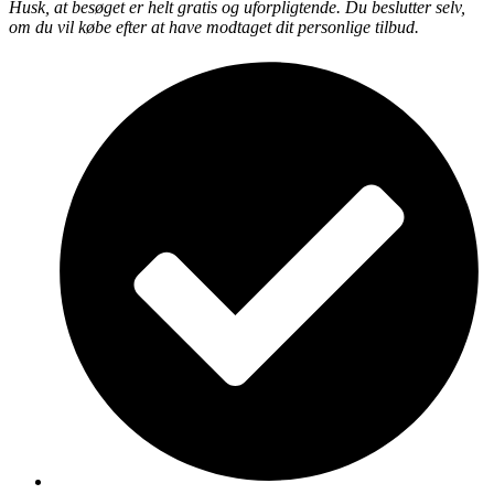
Husk, at besøget er helt gratis og uforpligtende. Du beslutter selv,
om du vil købe efter at have modtaget dit personlige tilbud.