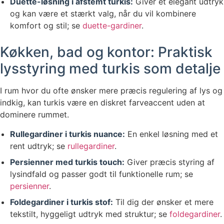
Duette-løsning i afstemt turkis:
Giver et elegant udtryk
og kan være et stærkt valg, når du vil kombinere
komfort og stil; se
duette-gardiner
.
Køkken, bad og kontor: Praktisk
lysstyring med turkis som detalje
I rum hvor du ofte ønsker mere præcis regulering af lys og
indkig, kan turkis være en diskret farveaccent uden at
dominere rummet.
Rullegardiner i turkis nuance:
En enkel løsning med et
rent udtryk; se
rullegardiner
.
Persienner med turkis touch:
Giver præcis styring af
lysindfald og passer godt til funktionelle rum; se
persienner
.
Foldegardiner i turkis stof:
Til dig der ønsker et mere
tekstilt, hyggeligt udtryk med struktur; se
foldegardiner
.