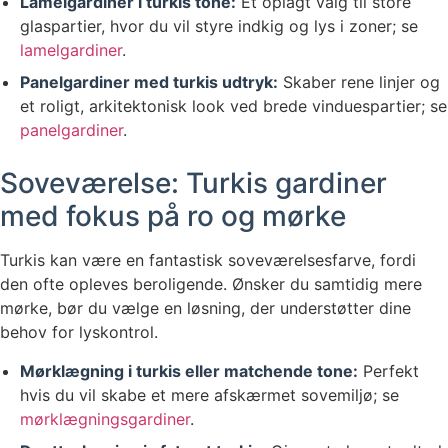
Lamelgardiner i turkis tone:
Et oplagt valg til store
glaspartier, hvor du vil styre indkig og lys i zoner; se
lamelgardiner
.
Panelgardiner med turkis udtryk:
Skaber rene linjer og
et roligt, arkitektonisk look ved brede vinduespartier; se
panelgardiner
.
Soveværelse: Turkis gardiner
med fokus på ro og mørke
Turkis kan være en fantastisk soveværelsesfarve, fordi
den ofte opleves beroligende. Ønsker du samtidig mere
mørke, bør du vælge en løsning, der understøtter dine
behov for lyskontrol.
Mørklægning i turkis eller matchende tone:
Perfekt
hvis du vil skabe et mere afskærmet sovemiljø; se
mørklægningsgardiner
.