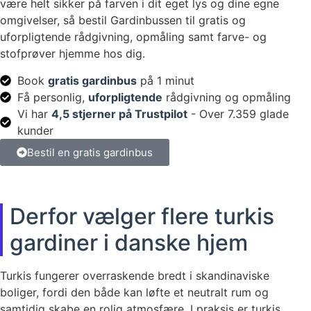
være helt sikker på farven i dit eget lys og dine egne
omgivelser, så bestil Gardinbussen til gratis og
uforpligtende rådgivning, opmåling samt farve- og
stofprøver hjemme hos dig.
Book
gratis gardinbus
på 1 minut
Få personlig,
uforpligtende
rådgivning og opmåling
Vi har
4,5 stjerner på Trustpilot
- Over 7.359 glade
kunder
Bestil en gratis gardinbus
Derfor vælger flere turkis
gardiner i danske hjem
Turkis fungerer overraskende bredt i skandinaviske
boliger, fordi den både kan løfte et neutralt rum og
samtidig skabe en rolig atmosfære. I praksis er turkis