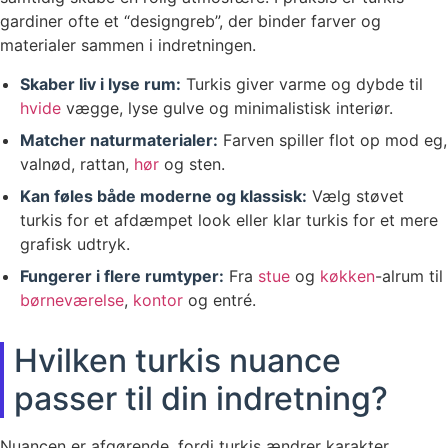
gardiner ofte et “designgreb”, der binder farver og
materialer sammen i indretningen.
Skaber liv i lyse rum:
Turkis giver varme og dybde til
hvide
vægge, lyse gulve og minimalistisk interiør.
Matcher naturmaterialer:
Farven spiller flot op mod eg,
valnød, rattan,
hør
og sten.
Kan føles både moderne og klassisk:
Vælg støvet
turkis for et afdæmpet look eller klar turkis for et mere
grafisk udtryk.
Fungerer i flere rumtyper:
Fra
stue
og
køkken
-alrum til
børneværelse
,
kontor
og entré.
Hvilken turkis nuance
passer til din indretning?
Nuancen er afgørende, fordi turkis ændrer karakter