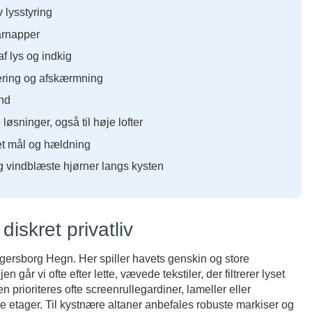
iv lysstyring
karnapper
f lys og indkig
trering og afskærmning
und
løsninger, også til høje lofter
set mål og hældning
g vindblæste hjørner langs kysten
diskret privatliv
ersborg Hegn. Her spiller havets genskin og store
en går vi ofte efter lette, vævede tekstiler, der filtrerer lyset
prioriteres ofte screenrullegardiner, lameller eller
ige etager. Til kystnære altaner anbefales robuste markiser og