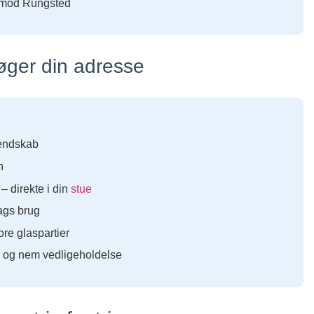
 mod Rungsted
øger din adresse
kendskab
n
– direkte i din
stue
dags brug
re glaspartier
jø og nem vedligeholdelse