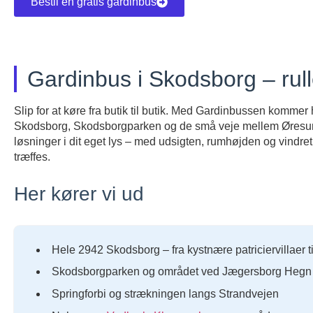
Bestil en gratis gardinbus
Gardinbus i Skodsborg – rul
Slip for at køre fra butik til butik. Med Gardinbussen kommer
Skodsborg, Skodsborgparken og de små veje mellem Øresund
løsninger i dit eget lys – med udsigten, rumhøjden og vindret
træffes.
Her kører vi ud
Hele 2942 Skodsborg – fra kystnære patriciervillaer t
Skodsborgparken og området ved Jægersborg Hegn
Springforbi og strækningen langs Strandvejen