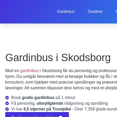
Gardinbus
Gardiner
Gardinbus i Skodsborg
Med en
gardinbus
i Skodsborg får du personlig og professione
hjem. Du undgår besværet med at besøge butikker og får i st
konsulent, som hjælper med præcise opmålinger og præsente
løsninger. Alt sammen tilpasset dine behov og med et uforpligt
Book
gratis gardinbus
på 1 minut
Få personlig,
uforpligtende
rådgivning og opmåling
Vi har
4,5 stjerner på Trustpilot
- Over 7.359 glade kund