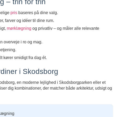
– trin for trin
delige
pris
baseres på dine valg.
arver og idéer til dine rum.
igt,
mørklægning
og privatliv – og måler alle relevante
n overveje i ro og mag.
etjening.
t kører smidigt fra dag ét.
rdiner i Skodsborg
kodsborg, en moderne lejlighed i Skodsborgparken eller et
ser dig kombinationer, der matcher både arkitektur, udsigt og
klægning