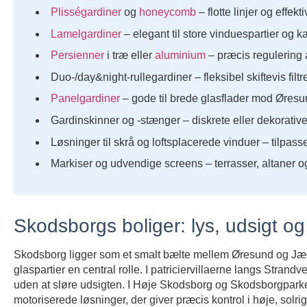
Plisségardiner
og
honeycomb
– flotte linjer og effekt
Lamelgardiner
– elegant til store vinduespartier og 
Persienner
i træ eller
aluminium
– præcis regulering a
Duo-/day&night-rullegardiner – fleksibel skiftevis fil
Panelgardiner
– gode til brede glasflader mod Øres
Gardinskinner og -stænger – diskrete eller dekorative 
Løsninger til skrå og loftsplacerede vinduer – tilpas
Markiser og udvendige screens – terrasser, altaner o
Skodsborgs boliger: lys, udsigt og 
Skodsborg ligger som et smalt bælte mellem Øresund og Jæg
glaspartier en central rolle. I patriciervillaerne langs Strandvej
uden at sløre udsigten. I Høje Skodsborg og Skodsborgparken 
motoriserede løsninger, der giver præcis kontrol i høje, solr