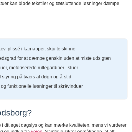
stuer kan bløde tekstiler og tætsluttende løsninger dæmpe
æv, plissé i karnapper, skjulte skinner
edsgrad for at dæmpe genskin uden at miste udsigten
er, motoriserede rullegardiner i stuer
l styring på tværs af døgn og årstid
 funktionelle løsninger til skråvinduer
odsborg?
 i dit eget dagslys og kan mærke kvaliteten, mens vi vurderer
g og indkig fra
vejen
. Samtidig sikrer opmålingen, at alt