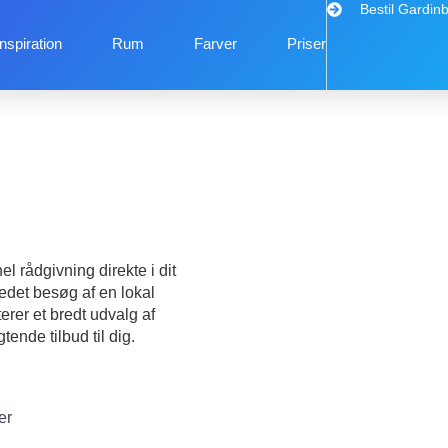
Bestil Gardin
Inspiration
Rum
Farver
Priser
l rådgivning direkte i dit
edet besøg af en lokal
rer et bredt udvalg af
ende tilbud til dig.
er