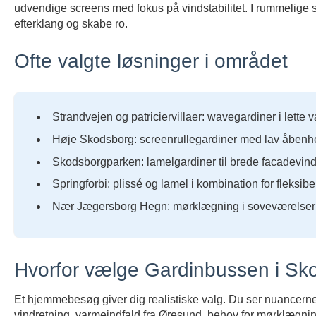
udvendige screens med fokus på vindstabilitet. I rummelige 
efterklang og skabe ro.
Ofte valgte løsninger i området
Strandvejen og patriciervillaer: wavegardiner i lette v
Høje Skodsborg: screenrullegardiner med lav åbenh
Skodsborgparken: lamelgardiner til brede facadevindu
Springforbi: plissé og lamel i kombination for fleksibe
Nær Jægersborg Hegn: mørklægning i soveværelser og
Hvorfor vælge Gardinbussen i Sk
Et hjemmebesøg giver dig realistiske valg. Du ser nuancerne
vindretning, varmeindfald fra Øresund, behov for mørklægnin