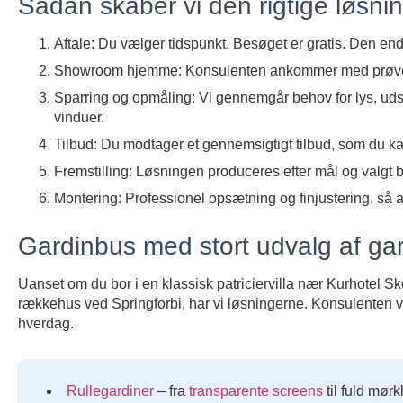
Sådan skaber vi den rigtige løsning 
Aftale: Du vælger tidspunkt. Besøget er gratis. Den en
Showroom hjemme: Konsulenten ankommer med prøver, f
Sparring og opmåling: Vi gennemgår behov for lys, uds
vinduer.
Tilbud: Du modtager et gennemsigtigt tilbud, som du ka
Fremstilling: Løsningen produceres efter mål og valgt b
Montering: Professionel opsætning og finjustering, så al
Gardinbus med stort udvalg af ga
Uanset om du bor i en klassisk patriciervilla nær Kurhotel S
rækkehus ved Springforbi, har vi løsningerne. Konsulenten vi
hverdag.
Rullegardiner
– fra
transparente
screens
til fuld mør