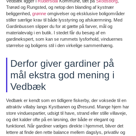
Vedbæk ligger i
Rudersdal
Kommune, tæt på
Skodsborg
,
Trørød og Rungsted, og netop den blanding af kystnær
beliggenhed,
grønne
omgivelser og eksklusive boligområder
stiller særlige krav til både lysstyring og afskærmning. Med
Gardinbussen slipper du for at gætte på farver, mål og
materialevalg i en butik. I stedet får du besøg af en
gardinekspert, som kan se rummets lysforhold, vinduernes
størrelse og boligens stil i den virkelige sammenhæng.
Derfor giver gardiner på
mål ekstra god mening i
Vedbæk
Vedbæk er kendt som en tidligere fiskerby, der voksede til en
attraktiv villaby langs Kystbanen og Øresund. Mange hjem har
store vinduespartier, udsigt til have, strand eller stille villaveje,
og det kalder ofte på en løsning, der både er elegant og
funktionel. Når gardiner vælges direkte i hjemmet, bliver det
lettere at finde den rette balance mellem dagslys, privatliv og