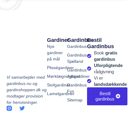
Gardiner
Gardinbus
Bestil
Gardinbus
Nye
Gardinbus
gardiner
Book
gratis
Gardinbus
på mål
gardinbus
Sjælland
Uforpligtende
Plisségardiner
Gardinbus
rådgivning
Mørklægningsgardiner
Jylland
Vi samarbejder med
Vi er
gardinbus.nu og
landsdækkende
Stofgardiner
Gardinbus
gardinshoppen.dk og
Fyn
Bestil
Lamelgardiner
modtager provision
gardinbus
Sitemap
for henvisninger.