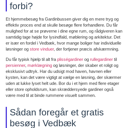
forbi?
Et hjemmebesøg fra Gardinbussen giver dig en mere tryg og
effektiv proces end at skulle besøge flere forhandlere. Du får
mulighed for at se prøverne i dine egne rum, og rådgiveren kan
samtidig tage højde for lysindfald, møblering og arkitektur. Det
er især en fordel i Vedbæk, hvor mange boliger har individuelle
løsninger og
store vinduer
, der fortjener præcis afskærmning.
Du får typisk hjælp til alt fra
plisségardiner
og
rullegardiner
til
persienner
,
mørklægning
og løsninger, der skaber et roligt og
eksklusivt udtryk. Har du udsigt mod haven, havnen eller
kysten, kan det være vigtigt at vælge en løsning, der skærmer
uden at lukke lyset helt ude. Bor du i et hjem med flere etager
eller store opholdsrum, kan skræddersyede gardiner også
være med til at binde rummene visuelt sammen.
Sådan foregår et gratis
besøg i Vedbæk