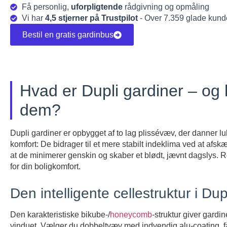
Få personlig,
uforpligtende
rådgivning og opmåling
Vi har
4,5 stjerner på Trustpilot
- Over 7.359 glade kund
Bestil en gratis gardinbus
Hvad er Dupli gardiner – og
dem?
Dupli gardiner er opbygget af to lag plissévæv, der danner lu
komfort: De bidrager til et mere stabilt indeklima ved at af
at de minimerer genskin og skaber et blødt, jævnt dagslys. Res
for din boligkomfort.
Den intelligente cellestruktur i Dup
Den karakteristiske bikube-/
honeycomb
-struktur giver gardine
vinduet. Vælger du dobbeltvæv med indvendig alu-coating, 