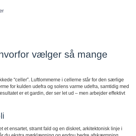
er
 hvorfor vælger så mange
kkede “celler”. Luftlommerne i cellerne står for den særlige
skærme for kulden udefra og solens varme udefra, samtidig med
ultatet er et gardin, der ser let ud – men arbejder effektivt
li
t et ensartet, stramt fald og en diskret, arkitektonisk linje i
får du ekstra mørklægning og endnu bedre afskærmning.