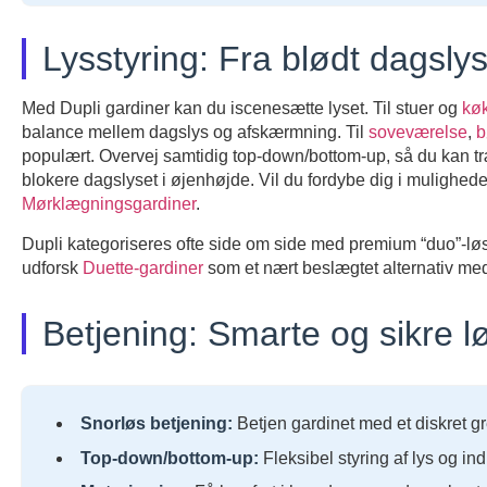
Lysstyring: Fra blødt dagslys
Med Dupli gardiner kan du iscenesætte lyset. Til stuer og
kø
balance mellem dagslys og afskærmning. Til
soveværelse
,
b
populært. Overvej samtidig top-down/bottom-up, så du kan tr
blokere dagslyset i øjenhøjde. Vil du fordybe dig i mulighed
Mørklægningsgardiner
.
Dupli kategoriseres ofte side om side med premium “duo”-lø
udforsk
Duette-gardiner
som et nært beslægtet alternativ me
Betjening: Smarte og sikre l
Snorløs betjening:
Betjen gardinet med et diskret gr
Top-down/bottom-up:
Fleksibel styring af lys og ind