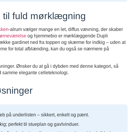
 til fuld mørklægning
kken
-alrum vælger mange en let, diffus vævning, der skaber
ørneværelse
og hjemmebio er mørklæggende Dupli
ække gardinet ned fra toppen og skærme for indkig – uden at
erne for total afblænding, kan du også se nærmere på
sninger. Ønsker du at gå i dybden med denne kategori, så
d samme elegante celleteknologi.
øsninger
eb på underlisten – sikkert, enkelt og pænt.
kig; perfekt til stueplan og gavlvinduer.