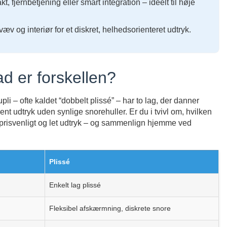
fjernbetjening eller smart integration – ideelt til høje
æv og interiør for et diskret, helhedsorienteret udtryk.
ad er forskellen?
i – ofte kaldet “dobbelt plissé” – har to lag, der danner
t udtryk uden synlige snorehuller. Er du i tvivl om, hvilken
risvenligt og let udtryk – og sammenlign hjemme ved
Plissé
Enkelt lag plissé
Fleksibel afskærmning, diskrete snore