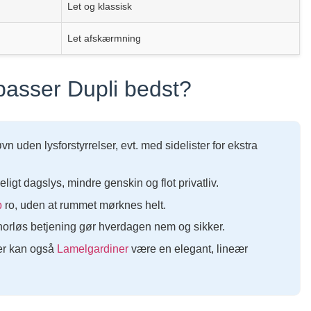
Let og klassisk
Let afskærmning
passer Dupli bedst?
den lysforstyrrelser, evt. med sidelister for ekstra
igt dagslys, mindre genskin og flot privatliv.
b
ro, uden at rummet mørknes helt.
norløs betjening gør hverdagen nem og sikker.
der kan også
Lamelgardiner
være en elegant, lineær