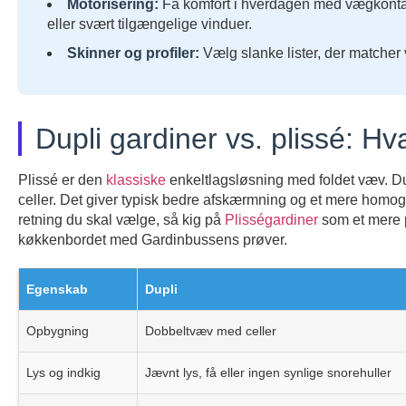
Motorisering:
Få komfort i hverdagen med vægkontakt, 
eller svært tilgængelige vinduer.
Skinner og profiler:
Vælg slanke lister, der matcher v
Dupli gardiner vs. plissé: Hv
Plissé er den
klassiske
enkeltlagsløsning med foldet væv. Dupl
celler. Det giver typisk bedre afskærmning og et mere homogen
retning du skal vælge, så kig på
Plisségardiner
som et mere p
køkkenbordet med Gardinbussens prøver.
Egenskab
Dupli
Opbygning
Dobbeltvæv med celler
Lys og indkig
Jævnt lys, få eller ingen synlige snorehuller