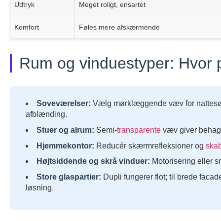
Udtryk
Meget roligt, ensartet
Komfort
Føles mere afskærmende
Rum og vinduestyper: Hvor 
Soveværelser:
Vælg mørklæggende væv for nattesøvn u
afblænding.
Stuer og alrum:
Semi-
transparente
væv giver behagel
Hjemmekontor:
Reducér skærmrefleksioner og
ska
Højtsiddende og skrå vinduer:
Motorisering eller s
Store glaspartier:
Dupli fungerer flot; til brede faca
løsning.