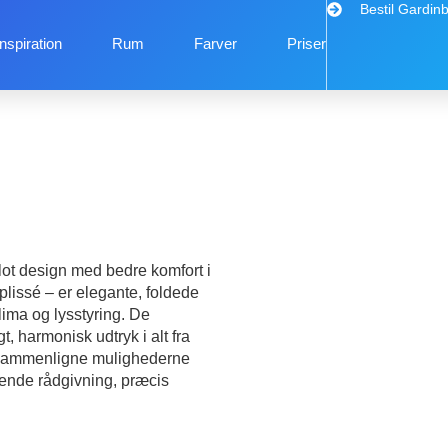
Bestil Gardin
Inspiration
Rum
Farver
Priser
lot design med bedre komfort i
issé – er elegante, foldede
lima og lysstyring. De
, harmonisk udtryk i alt fra
g sammenligne mulighederne
gtende rådgivning, præcis