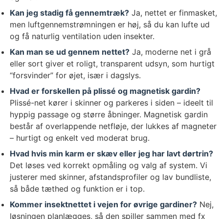
Kan jeg stadig få gennemtræk?
Ja, nettet er finmasket,
men luftgennemstrømningen er høj, så du kan lufte ud
og få naturlig ventilation uden insekter.
Kan man se ud gennem nettet?
Ja, moderne net i grå
eller sort giver et roligt, transparent udsyn, som hurtigt
“forsvinder” for øjet, især i dagslys.
Hvad er forskellen på plissé og magnetisk gardin?
Plissé-net kører i skinner og parkeres i siden – ideelt til
hyppig passage og større åbninger. Magnetisk gardin
består af overlappende netfløje, der lukkes af magneter
– hurtigt og enkelt ved moderat brug.
Hvad hvis min karm er skæv eller jeg har lavt dørtrin?
Det løses ved korrekt opmåling og valg af system. Vi
justerer med skinner, afstandsprofiler og lav bundliste,
så både tæthed og funktion er i top.
Kommer insektnettet i vejen for øvrige gardiner?
Nej,
løsningen planlægges, så den spiller sammen med fx