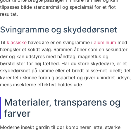
godt til ofte brugte passager i mindre familier og kan
tilpasses både standardmål og specialmål for et flot
resultat.
Svingramme og skydedørsnet
Til
klassiske
havedøre er en svingramme i
aluminium
med
hængsler et solidt valg. Rammen åbner som en sekundær
dør og kan udstyres med håndtag, magnetluk og
børstelister for høj tæthed. Har du store skydedøre, er et
skydedørsnet på ramme eller et bredt plissé-net ideelt; det
kører let i skinne foran glaspartiet og giver uhindret udsyn,
mens insekterne effektivt holdes ude.
Materialer, transparens og
farver
Moderne insekt gardin til dør kombinerer lette, stærke