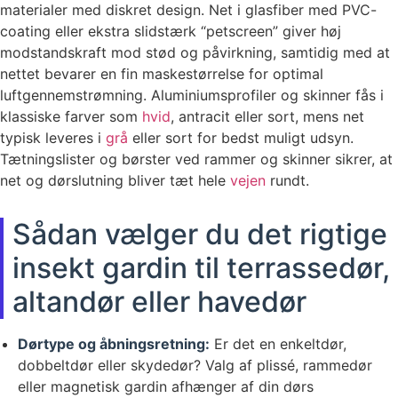
materialer med diskret design. Net i glasfiber med PVC-
coating eller ekstra slidstærk “petscreen” giver høj
modstandskraft mod stød og påvirkning, samtidig med at
nettet bevarer en fin maskestørrelse for optimal
luftgennemstrømning. Aluminiumsprofiler og skinner fås i
klassiske farver som
hvid
, antracit eller sort, mens net
typisk leveres i
grå
eller sort for bedst muligt udsyn.
Tætningslister og børster ved rammer og skinner sikrer, at
net og dørslutning bliver tæt hele
vejen
rundt.
Sådan vælger du det rigtige
insekt gardin til terrassedør,
altandør eller havedør
Dørtype og åbningsretning:
Er det en enkeltdør,
dobbeltdør eller skydedør? Valg af plissé, rammedør
eller magnetisk gardin afhænger af din dørs